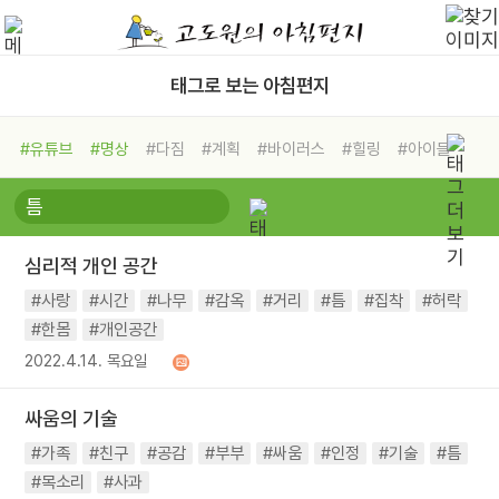
태그로 보는 아침편지
#유튜브
#명상
#다짐
#계획
#바이러스
#힐링
#아이들
#비전캠프
#독서캠프
#삶
#경험
#사람
#도움
#선택
#희망
#나눔
#친구
#링컨학교
#극복
#리더
#위기
심리적 개인 공간
#독서
#건강
#면역력
#사랑
#시간
#나무
#감옥
#거리
#틈
#집착
#허락
#한몸
#개인공간
2022.4.14. 목요일
싸움의 기술
#가족
#친구
#공감
#부부
#싸움
#인정
#기술
#틈
#목소리
#사과