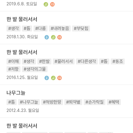
2019.6.8. 토요일
한 발 물러서서
#생각
#틈
#다름
#내려놓음
#부딪힘
2018.1.30. 화요일
한 발 물러서서
#이해
#생각
#한발
#물러서서
#다른생각
#틈
#동조
#저항
#생각의그물
2016.1.25. 월요일
나무그늘
#틈
#나무그늘
#척방한땅
#뙤약볕
#손가락질
#혜택
2012.4.23. 월요일
한 발 물러서서