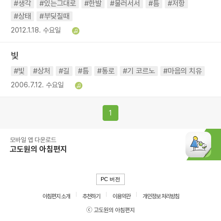
#생각
#있는그대로
#한발
#물러서서
#틈
#저항
#상태
#부딪칠때
2012.1.18. 수요일
빛
#빛
#상처
#길
#틈
#통로
#기 코르노
#마음의 치유
2006.7.12. 수요일
1
모바일 앱 다운로드
고도원의 아침편지
PC 버전
아침편지 소개
추천하기
이용약관
개인정보 처리방침
ⓒ 고도원의 아침편지