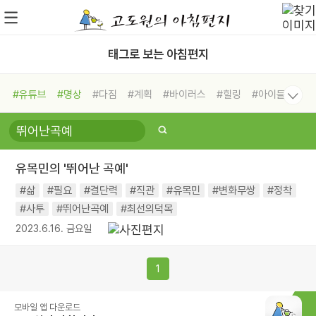
태그로 보는 아침편지
#유튜브
#명상
#다짐
#계획
#바이러스
#힐링
#아이들
#비전캠프
#독서캠프
#삶
#경험
#사람
#도움
#선택
#희망
#나눔
#친구
#링컨학교
#극복
#리더
#위기
유목민의 '뛰어난 곡예'
#독서
#건강
#면역력
#삶
#필요
#결단력
#직관
#유목민
#변화무쌍
#정착
#사투
#뛰어난곡예
#최선의덕목
2023.6.16. 금요일
1
모바일 앱 다운로드