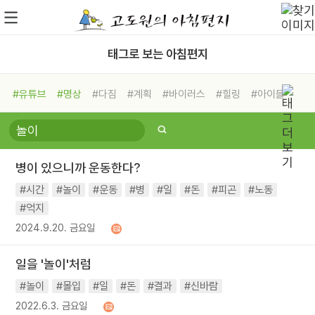
태그로 보는 아침편지
#유튜브
#명상
#다짐
#계획
#바이러스
#힐링
#아이들
#비전캠프
#독서캠프
#삶
#경험
#사람
#도움
#선택
#희망
#나눔
#친구
#링컨학교
#극복
#리더
#위기
병이 있으니까 운동한다?
#독서
#건강
#면역력
#시간
#놀이
#운동
#병
#일
#돈
#피곤
#노동
#억지
2024.9.20. 금요일
일을 '놀이'처럼
#놀이
#몰입
#일
#돈
#결과
#신바람
2022.6.3. 금요일