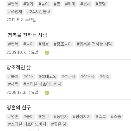
#행복
#평가
#놀이
#돈
#취미
#봉사
#문명
#쓰임새
#24시간놀고
2012.5.2. 수요일
'행복을 전하는 사람'
#행복
#놀이
#재능
#창조놀이
#행복을 전하는 사람
2009.10.7. 수요일
창조적인 삶
#놀이
#창조
#절대고독
#선구자
#창조자
#첫길
#체력
#스티븐 나흐마노비치
2008.12.3. 수요일
영혼의 친구
#영혼
#놀이
#친구
#동반자
#평생지기
#축복
#스승
#스티븐 나흐마노비치
#좋은 꿈