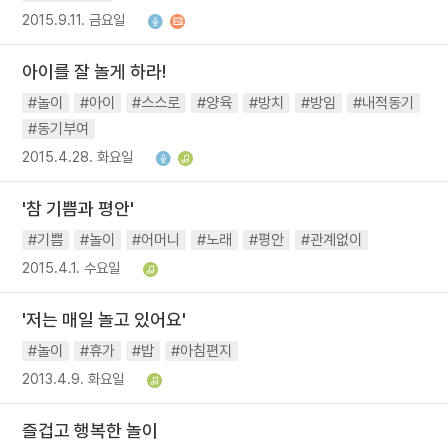
2015.9.11. 금요일
아이를 잘 놀게 하라!
#놀이
#아이
#스스로
#양육
#방치
#방임
#내적동기
#동기부여
2015.4.28. 화요일
'참 기쁨과 평안'
#기쁨
#놀이
#어머니
#노래
#평안
#관계없이
2015.4.1. 수요일
'저는 매일 놀고 있어요'
#놀이
#휴가
#밥
#아침편지
2013.4.9. 화요일
즐겁고 행복한 놀이