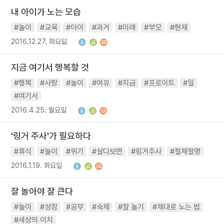
내 아이가 노는 모습
#놀이
#교육
#아이
#과거
#미래
#부모
#현재
2016.12.27. 화요일
지금 여기서 행복할 것
#행복
#사랑
#놀이
#여유
#지금
#프로이트
#일
#여기서
2016.4.25. 월요일
'링거 주사'가 필요하다
#휴식
#놀이
#위기
#살다보면
#링거주사
#절체절명
2016.1.19. 화요일
잘 놀아야 잘 큰다
#놀이
#성장
#공부
#숙제
#잘 놀기
#제대로 노는 법
#세상의 이치