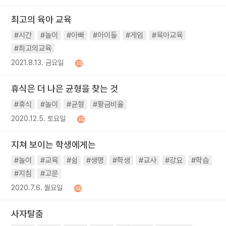
최고의 육아 교육
#시간
#놀이
#아빠
#아이들
#게임
#육아교육
#최고의교육
2021.8.13. 금요일
휴식은 더 나은 균형을 찾는 것
#휴식
#놀이
#균형
#황금비율
2020.12.5. 토요일
지쳐 보이는 학생에게는
#놀이
#교육
#쉼
#생명
#학생
#교사
#강요
#학습
#지침
#고문
2020.7.6. 월요일
사자탈춤