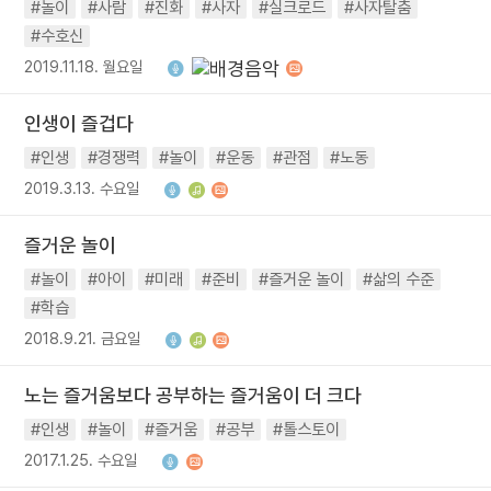
#놀이
#사람
#진화
#사자
#실크로드
#사자탈춤
#수호신
2019.11.18. 월요일
인생이 즐겁다
#인생
#경쟁력
#놀이
#운동
#관점
#노동
2019.3.13. 수요일
즐거운 놀이
#놀이
#아이
#미래
#준비
#즐거운 놀이
#삶의 수준
#학습
2018.9.21. 금요일
노는 즐거움보다 공부하는 즐거움이 더 크다
#인생
#놀이
#즐거움
#공부
#톨스토이
2017.1.25. 수요일