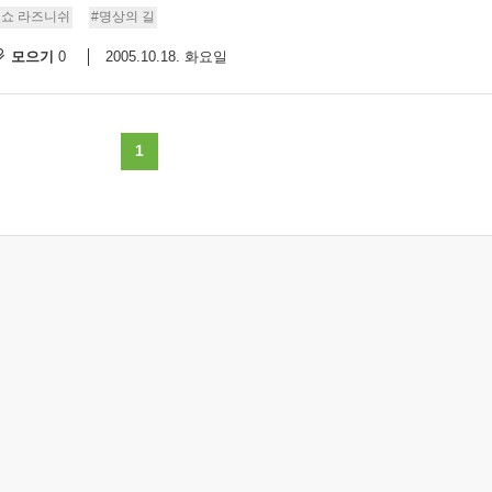
오쇼 라즈니쉬
#명상의 길
모으기
2005.10.18. 화요일
0
1