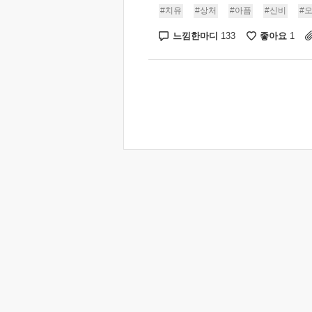
#치유
#상처
#아픔
#신비
#
느낌한마디
좋아요
133
1