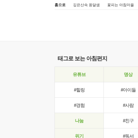
홈으로
깊은산속 옹달샘
꽃피는 아침마을
태그로 보는 아침편지
유튜브
명상
#힐링
#아이들
#경험
#사람
나눔
#친구
위기
#독서