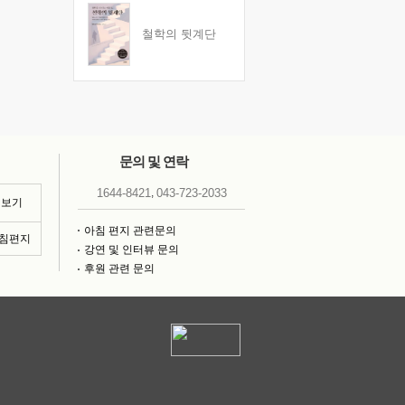
철학의 뒷계단
문의 및 연락
,
1644-8421
043-723-2033
 보기
아침 편지 관련문의
아침편지
강연 및 인터뷰 문의
후원 관련 문의