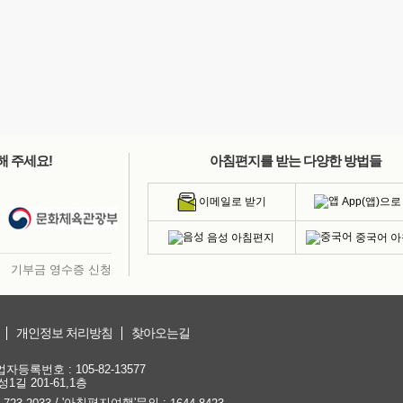
해 주세요!
아침편지를 받는 다양한 방법들
App(앱)으로
이메일로 받기
음성 아침편지
중국어 
기부금 영수증 신청
개인정보 처리방침
찾아오는길
등록번호 : 105-82-13577
1길 201-61,1층
/ '아침편지여행'문의 :