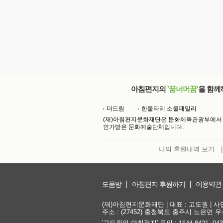
아침편지의
'꿈너머꿈'
을 함께
더드림
한울타리 소울패밀리
(재)아침편지문화재단은 문화체육관광부에서
인가받은 문화예술단체입니다.
나의 후원내역 보기
|
도움방
아침편지 후원하기
이용약관
(재)아침편지문화재단 | 대표 : 고도원 | 사업자
주소 : (27452) 충청북도 충주시 노은면 우성
'고도원의 아침편지' 문의 :
,