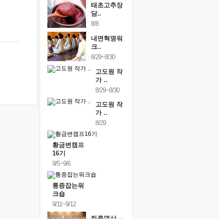
태초고추장
담..
8/8
내면혁명워
크..
8/29~8/30
고도원 작
가 ..
8/29~8/30
고도원 작
가 ..
8/29
황금변캠프
16기
9/5~9/6
통증잡는워
크숍
9/11~9/12
하루명상