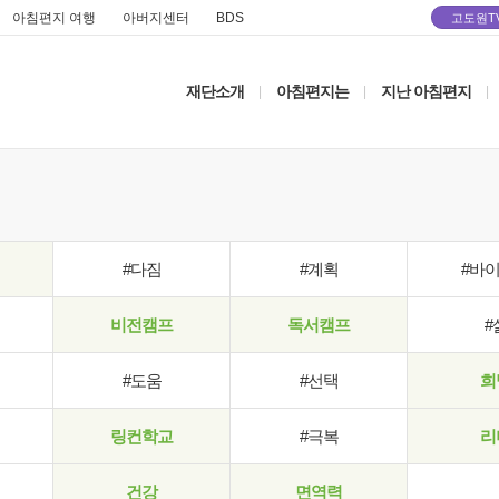
아침편지 여행
아버지센터
BDS
고도원T
재단소개
아침편지는
지난 아침편지
|
|
|
#다짐
#계획
#바
비전캠프
독서캠프
#
#도움
#선택
희
링컨학교
#극복
리
건강
면역력