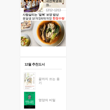
내면혁명워
크..
12/12~12/13
사람살리는 '말복' 보양 밥상
옹달샘 닭개장&채개장
한정수량
12월 추천도서
끝까지 쓰는 용
기
영양의 비밀