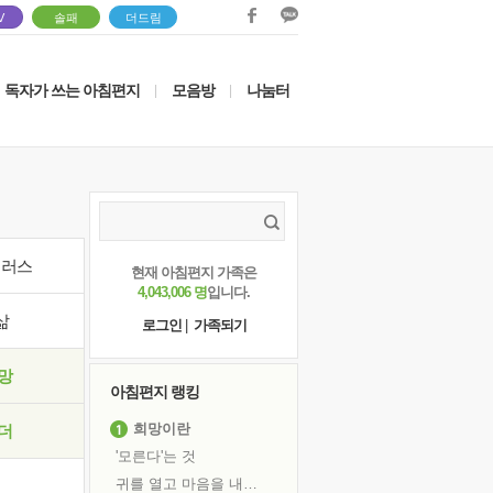
V
솔패
더드림
독자가 쓰는 아침편지
모음방
나눔터
|
|
이러스
현재 아침편지 가족은
4,043,006 명
입니다.
삶
로그인
|
가족되기
망
아침편지 랭킹
희망이란
더
'모른다'는 것
귀를 열고 마음을 내어주고