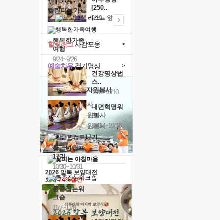
[250..
캘린더보기+
9/19
행복한가족
힐링허그
사감포옹
>
여행
9/24~9/26
예술치유
걷기명상
>
건강명상법
스..
'옹달샘의 꽃'
자원봉사
10/9~10/10
· 청년 자원봉사
내면혁명워
· 금빛청년 자원봉사
크..
10/17~10/18
· 음식연구 자원봉사
황금변캠프
17기
10/30~10/31
2026 말복 보양대전
최대
74%할인
통증잡는워
크숍
11/7~11/8