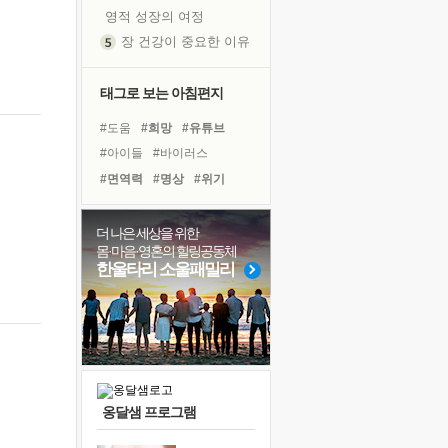
영적 성장의 여정
장 건강이 중요한 이유
신의 음성을 듣는다
흙이 된 몸으로 출근하는 여자
태그로 보는 아침편지
극과 극의 양 끝단
#도움
#희망
#유튜브
내가 '나다움'을 찾는 길
#아이들
#바이러스
피해 갈 수 없는 사건들
#면역력
#명상
#위기
처음 손을 잡았던 날
#다짐
#사람
#친구
꿈이 실제가 되는 것
#링컨학교
#나눔
#경험
더 나은 세상을 위한
'말 타는 법'을 먼저
몸·마음·영혼의 힐링공동체
#리더
#비전캠프
#삶
졸업식 사진을 보며
한울타리 소울패밀리
#힐링
#계획
#독서
아픈 아버지를 위한 공간 설계
#극복
#선택
#건강
극심한 변비, 어깨결림, 수면 장애
#독서캠프
보고 싶은 어머니
유년 시절의 부산 영도 바다
못된 꼰대들
옹달샘 프로그램
거울 속의 나