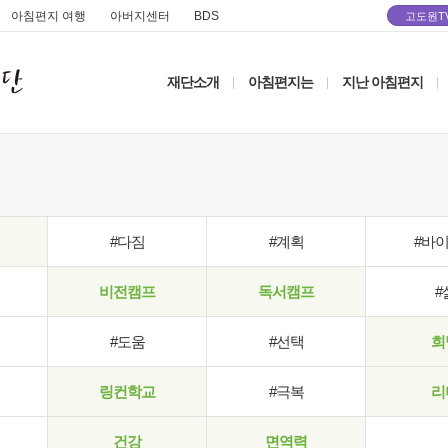
아침편지 여행
아버지센터
BDS
고도원T
재단소개
아침편지는
지난 아침편지
|
|
|
#다짐
#계획
#바
비전캠프
독서캠프
#
#도움
#선택
희
링컨학교
#극복
리
건강
면역력