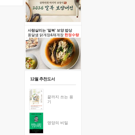
사람살리는 '말복' 보양 밥상
옹달샘 닭개장&채개장
한정수량
12월 추천도서
끝까지 쓰는 용
기
영양의 비밀