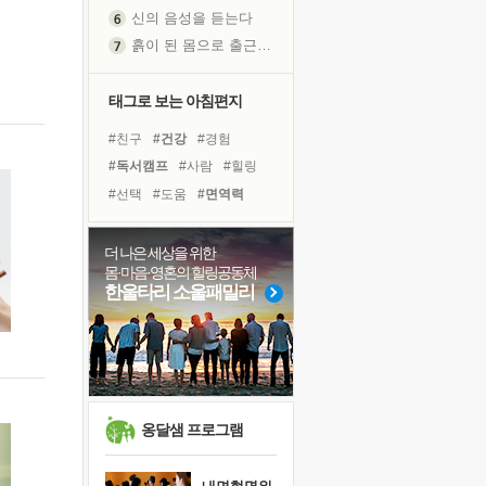
신의 음성을 듣는다
흙이 된 몸으로 출근하는 여자
극과 극의 양 끝단
내가 '나다움'을 찾는 길
태그로 보는 아침편지
피해 갈 수 없는 사건들
#친구
#건강
#경험
처음 손을 잡았던 날
#독서캠프
#사람
#힐링
꿈이 실제가 되는 것
#선택
#도움
#면역력
'말 타는 법'을 먼저
#삶
#링컨학교
#다짐
졸업식 사진을 보며
#명상
#바이러스
#독서
더 나은 세상을 위한
극심한 변비, 어깨결림, 수면 장애
몸·마음·영혼의 힐링공동체
#계획
#리더
#극복
아픈 아버지를 위한 공간 설계
한울타리 소울패밀리
#비전캠프
#나눔
슬럼프
#유튜브
#희망
#아이들
보고 싶은 어머니
#위기
유년 시절의 부산 영도 바다
못된 꼰대들
희망이란
옹달샘 프로그램
'모른다'는 것