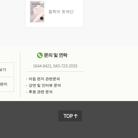
철학의 뒷계단
문의 및 연락
,
1644-8421
043-723-2033
 보기
아침 편지 관련문의
침편지
강연 및 인터뷰 문의
후원 관련 문의