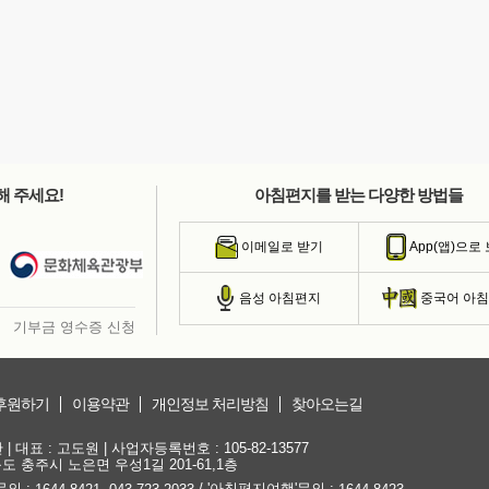
해 주세요!
아침편지를 받는 다양한 방법들
이메일로 받기
App(앱)으로
음성 아침편지
중국어 아
기부금 영수증 신청
후원하기
이용약관
개인정보 처리방침
찾아오는길
대표 : 고도원 | 사업자등록번호 : 105-82-13577
청북도 충주시 노은면 우성1길 201-61,1층
문의 :
,
/ '아침편지여행'문의 :