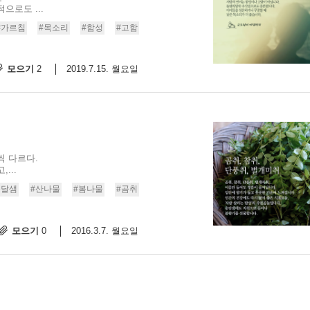
으로도 ...
스
10
#가르침
#목소리
#함성
#고함
크
모으기
2019.7.15. 월요일
2
10
1
10
씩 다르다.
11
...
옹달샘
#산나물
#봄나물
#곰취
크
12
모으기
2016.3.7. 월요일
0