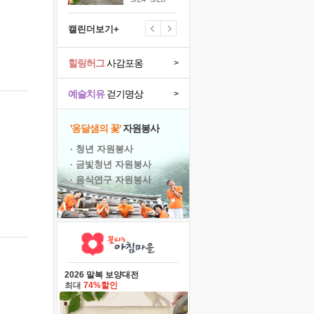
캘린더보기+
힐링허그
사감포옹
>
예술치유
걷기명상
>
'옹달샘의 꽃'
자원봉사
· 청년 자원봉사
· 금빛청년 자원봉사
· 음식연구 자원봉사
2026 말복 보양대전
최대
74%할인