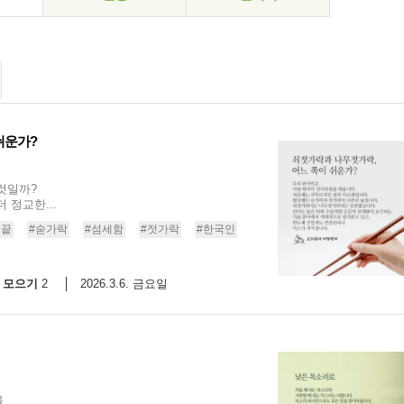
쉬운가?
것일까?
 정교한...
손끝
#숟가락
#섬세함
#젓가락
#한국인
모으기
2026.3.6. 금요일
2
을