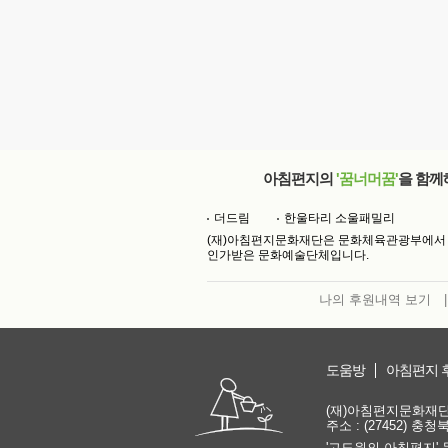
아침편지의
'꿈너머꿈'
을 함께
더드림
한울타리 소울패밀리
(재)아침편지문화재단은 문화체육관광부에서
인가받은 문화예술단체입니다.
나의 후원내역 보기
|
도움방
아침편지 
(재)아침편지문화재단 | 
주소 : (27452) 충
'고도원의 아침편지' 