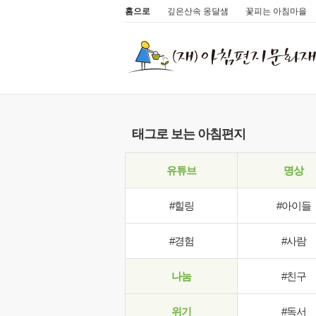
홈으로
깊은산속 옹달샘
꽃피는 아침마을
태그로 보는 아침편지
유튜브
명상
#힐링
#아이들
#경험
#사람
나눔
#친구
위기
#독서