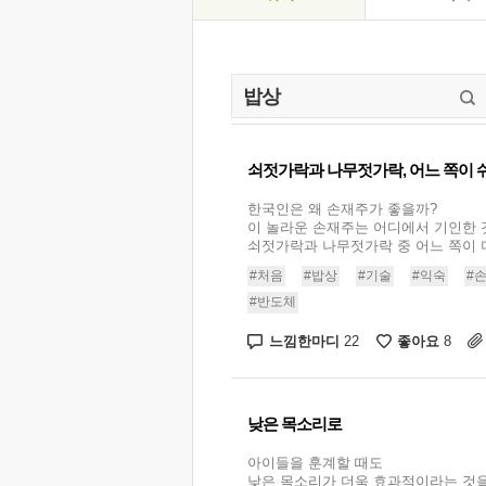
쇠젓가락과 나무젓가락, 어느 쪽이 
한국인은 왜 손재주가 좋을까?
이 놀라운 손재주는 어디에서 기인한 
쇠젓가락과 나무젓가락 중 어느 쪽이 더
#처음
#밥상
#기술
#익숙
#
#반도체
느낌한마디
좋아요
22
8
낮은 목소리로
아이들을 훈계할 때도
낮은 목소리가 더욱 효과적이라는 것