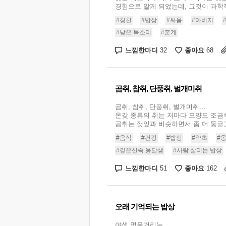
경험으로 알게 되었는데, 그것이 과학적
#칭찬
#밥상
#싸움
#아버지
#낮은 목소리
#훈계
느낌한마디
좋아요
32
68
곰취, 참취, 단풍취, 벌개미취
곰취, 참취, 단풍취, 벌개미취...
온갖 종류의 취는 저마다 모양도 조금
곰취는 깻잎과 비슷하면서 좀 더 둥글고,
#음식
#건강
#밥상
#약초
#
#깊은산속 옹달샘
#사람 살리는 밥상
느낌한마디
좋아요
51
162
오래 기억되는 밥상
야생 먹을거리는