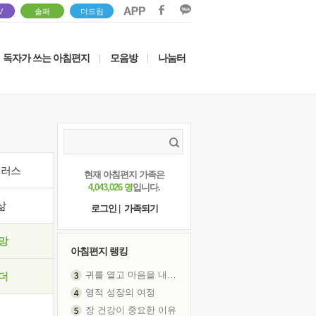
V
솔패
더드림
독자가 쓰는 아침편지
모음방
나눔터
|
|
이러스
현재 아침편지 가족은
4,043,026 명
입니다.
삶
로그인
|
가족되기
망
아침편지 랭킹
귀를 열고 마음을 내어주고
더
영적 성장의 여정
장 건강이 중요한 이유