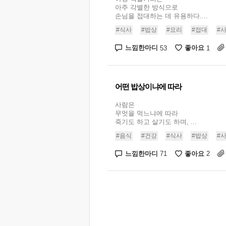
아주 각별한 방식으로
손님을 접대하는 데 유용하다....
#식사
#밥상
#요리
#접대
#
느낌한마디
좋아요
53
1
어떤 밥상이냐에 따라
사람은
무엇을 먹느냐에 따라
죽기도 하고 살기도 하며, ...
#음식
#건강
#식사
#밥상
#
느낌한마디
좋아요
71
2