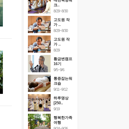
건강명상법
내면혁명워
건강명상
..
크..
스..
/9~10/10
8/29~8/30
10/9~10/10
내면혁명워
고도원 작
내면혁명
..
가 ..
크..
/17~10/18
8/29~8/30
10/17~10/18
황금변캠프
고도원 작
황금변캠
7기
가 ..
17기
/30~10/31
8/29
10/30~10/31
통증잡는워
황금변캠프
통증잡는
크숍
16기
크숍
/7~11/8
9/5~9/6
11/7~11/8
내면혁명워
통증잡는워
내면혁명
..
크숍
크..
/12~12/13
9/11~9/12
12/12~12/13
하루명상
[250..
9/19
행복한가족
여행
9/24~9/26