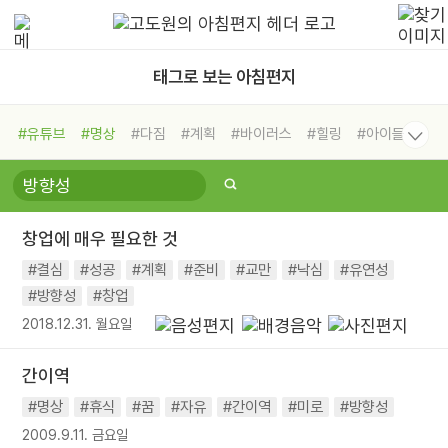
태그로 보는 아침편지
#유튜브
#명상
#다짐
#계획
#바이러스
#힐링
#아이들
#비전캠프
#독서캠프
#삶
#경험
#사람
#도움
#선택
#희망
#나눔
#친구
#링컨학교
#극복
#리더
#위기
창업에 매우 필요한 것
#독서
#건강
#면역력
#결심
#성공
#계획
#준비
#교만
#낙심
#유연성
#방향성
#창업
2018.12.31. 월요일
간이역
#명상
#휴식
#꿈
#자유
#간이역
#미로
#방향성
2009.9.11. 금요일