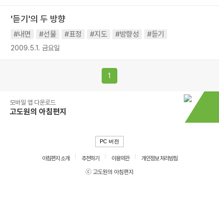
'듣기'의 두 방향
#내면
#선물
#표정
#지도
#방향성
#듣기
2009.5.1. 금요일
1
모바일 앱 다운로드
고도원의 아침편지
PC 버전
아침편지 소개
추천하기
이용약관
개인정보 처리방침
ⓒ 고도원의 아침편지