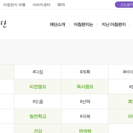
아침편지 여행
아버지센터
BDS
고도원T
재단소개
아침편지는
지난 아침편지
|
|
|
#다짐
#계획
#바
비전캠프
독서캠프
#
#도움
#선택
희
링컨학교
#극복
리
건강
면역력