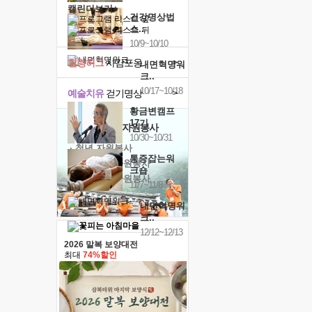
캘린더보기+
건강명상법
스..
10/9~10/10
힐링허그
사감포옹
>
내면혁명워
크..
10/17~10/18
예술치유
걷기명상
>
황금변캠프
17기
'옹달샘의 꽃'
자원봉사
10/30~10/31
· 청년 자원봉사
통증잡는워
· 금빛청년 자원봉사
크숍
· 음식연구 자원봉사
11/7~11/8
내면혁명워
크..
12/12~12/13
2026 말복 보양대전
최대
74%할인