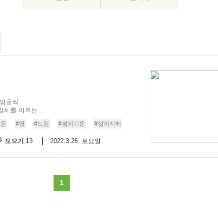
 방울씩
체를 이루는 ...
걸음
#땅
#느림
#봄의기운
#삶의지혜
모으기
2022.3.26. 토요일
13
1