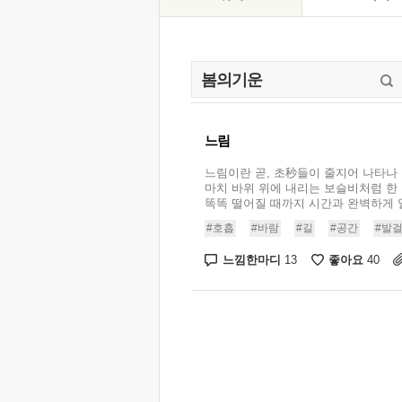
느림
느림이란 곧, 초秒들이 줄지어 나타나
마치 바위 위에 내리는 보슬비처럼 한
똑똑 떨어질 때까지 시간과 완벽하게 일
#호흡
#바람
#길
#공간
#발
느낌한마디
좋아요
13
40