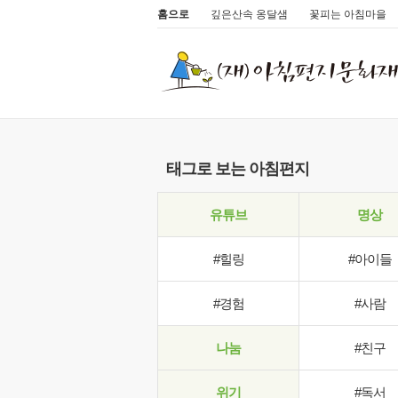
홈으로
깊은산속 옹달샘
꽃피는 아침마을
태그로 보는 아침편지
유튜브
명상
#힐링
#아이들
#경험
#사람
나눔
#친구
위기
#독서