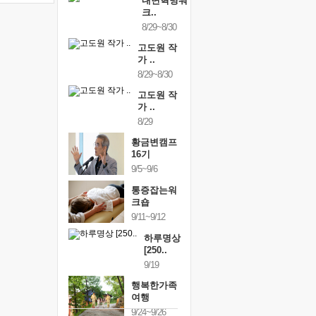
내면혁명워
크..
8/29~8/30
고도원 작
가 ..
8/29~8/30
고도원 작
가 ..
8/29
황금변캠프
16기
9/5~9/6
통증잡는워
크숍
9/11~9/12
하루명상
[250..
9/19
행복한가족
여행
9/24~9/26