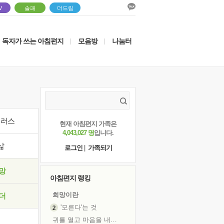
V
솔패
더드림
독자가 쓰는 아침편지
모음방
나눔터
|
|
이러스
현재 아침편지 가족은
4,043,027 명
입니다.
삶
로그인
|
가족되기
망
아침편지 랭킹
희망이란
더
'모른다'는 것
귀를 열고 마음을 내어주고