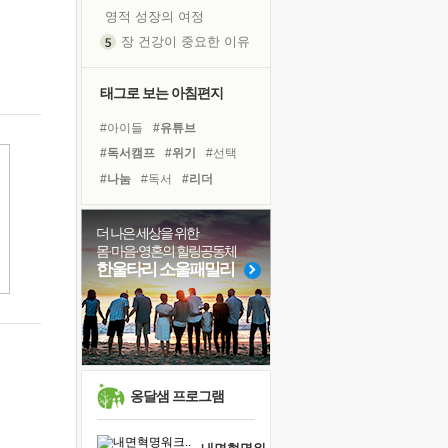
영적 성장의 여정
장 건강이 중요한 이유
신의 음성을 듣는다
흙이 된 몸으로 출근하는 여자
태그로 보는 아침편지
극과 극의 양 끝단
#아이들
#유튜브
내가 '나다움'을 찾는 길
#독서캠프
#위기
#선택
피해 갈 수 없는 사건들
#나눔
#독서
#리더
처음 손을 잡았던 날
#건강
#링컨학교
#극복
꿈이 실제가 되는 것
#비전캠프
#사람
#삶
더 나은 세상을 위한
'말 타는 법'을 먼저
몸·마음·영혼의 힐링공동체
#바이러스
#계획
졸업식 사진을 보며
한울타리 소울패밀리
#면역력
#다짐
#명상
극심한 변비, 어깨결림, 수면 장애
#도움
#친구
#경험
아픈 아버지를 위한 공간 설계
#힐링
#희망
슬럼프
보고 싶은 어머니
유년 시절의 부산 영도 바다
옹달샘 프로그램
못된 꼰대들