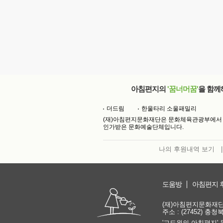
아침편지의
'꿈너머꿈'
을 함께
더드림
한울타리 소울패밀리
(재)아침편지문화재단은 문화체육관광부에서
인가받은 문화예술단체입니다.
나의 후원내역 보기
|
도움방
아침편지 
(재)아침편지문화재단 | 
주소 : (27452) 충
'고도원의 아침편지' 