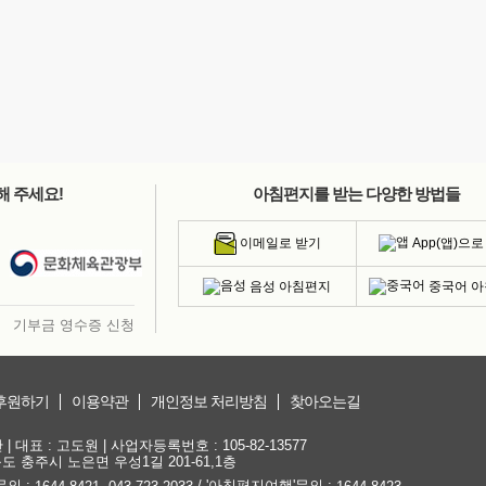
해 주세요!
아침편지를 받는 다양한 방법들
App(앱)으로
이메일로 받기
음성 아침편지
중국어 
기부금 영수증 신청
후원하기
이용약관
개인정보 처리방침
찾아오는길
대표 : 고도원 | 사업자등록번호 : 105-82-13577
청북도 충주시 노은면 우성1길 201-61,1층
문의 :
,
/ '아침편지여행'문의 :