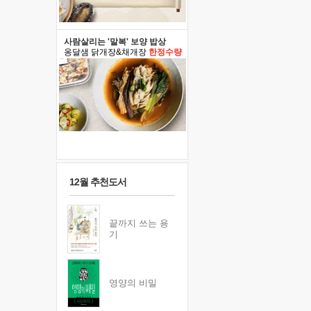
사람살리는 '말복' 보양 밥상
옹달샘 닭개장&채개장
한정수량
12월 추천도서
끝까지 쓰는 용
기
영양의 비밀