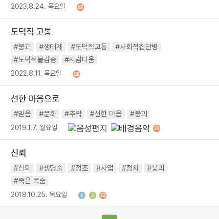
2023.8.24. 목요일
도덕적 고통
#붕괴
#생태계
#도덕적고통
#사회적집단병
#도덕적불감증
#사람다움
2022.8.11. 목요일
선한 마음으로
#믿음
#문화
#추락
#선한 마음
#붕괴
2019.1.7. 월요일
신뢰
#신뢰
#생명줄
#정조
#사업
#정치
#붕괴
#죽은 목숨
2018.10.25. 목요일