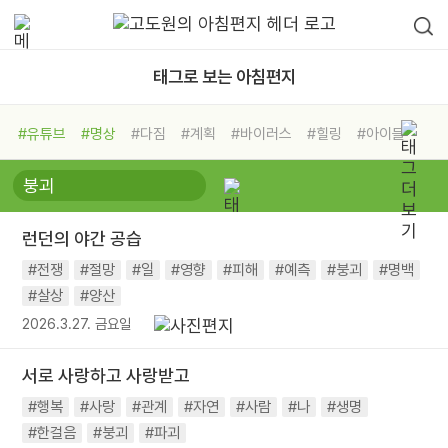
태그로 보는 아침편지
#유튜브
#명상
#다짐
#계획
#바이러스
#힐링
#아이들
#비전캠프
#독서캠프
#삶
#경험
#사람
#도움
#선택
#희망
#나눔
#친구
#링컨학교
#극복
#리더
#위기
런던의 야간 공습
#독서
#건강
#면역력
#전쟁
#절망
#일
#영향
#피해
#예측
#붕괴
#명백
#살상
#양산
2026.3.27. 금요일
서로 사랑하고 사랑받고
#행복
#사랑
#관계
#자연
#사람
#나
#생명
#한걸음
#붕괴
#파괴