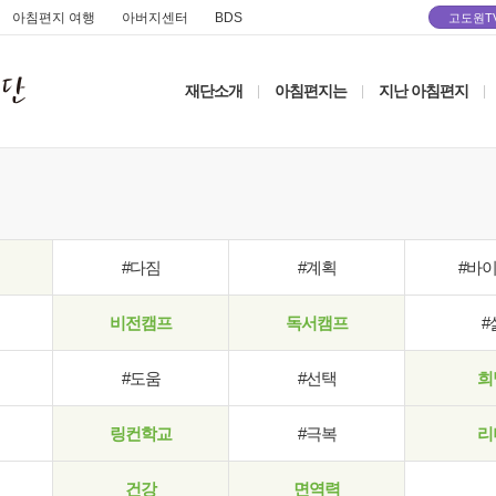
아침편지 여행
아버지센터
BDS
고도원T
재단소개
아침편지는
지난 아침편지
|
|
|
#다짐
#계획
#바
비전캠프
독서캠프
#
#도움
#선택
희
링컨학교
#극복
리
건강
면역력