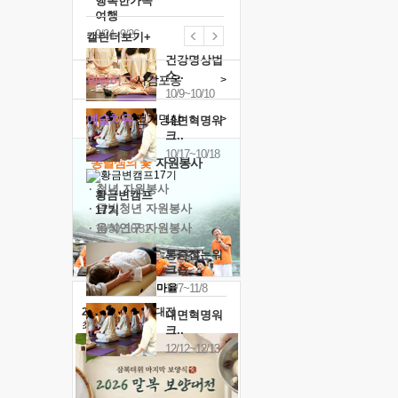
행복한가족
여행
9/24~9/26
캘린더보기+
건강명상법
스..
힐링허그
사감포옹
>
10/9~10/10
예술치유
걷기명상
>
내면혁명워
크..
10/17~10/18
'옹달샘의 꽃'
자원봉사
· 청년 자원봉사
황금변캠프
· 금빛청년 자원봉사
17기
· 음식연구 자원봉사
10/30~10/31
통증잡는워
크숍
11/7~11/8
2026 말복 보양대전
내면혁명워
최대
74%할인
크..
12/12~12/13