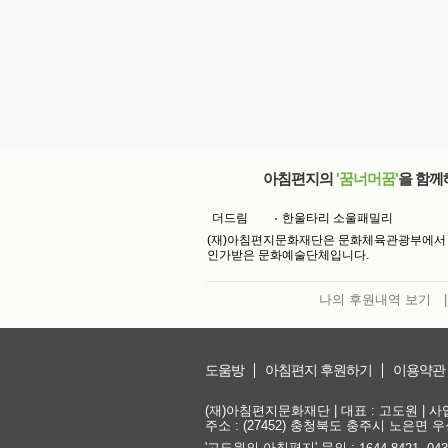
아침편지의
'꿈너머꿈'
을 함께
더드림
한울타리 소울패밀리
(재)아침편지문화재단은 문화체육관광부에서
인가받은 문화예술단체입니다.
나의 후원내역 보기
|
도움방
아침편지 후원하기
이용약관
(재)아침편지문화재단 | 대표 : 고도원 | 사업자
주소 : (27452) 충청북도 충주시 노은면 우성
'고도원의 아침편지' 문의 :
,