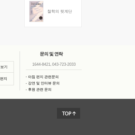
철학의 뒷계단
문의 및 연락
,
1644-8421
043-723-2033
 보기
아침 편지 관련문의
침편지
강연 및 인터뷰 문의
후원 관련 문의