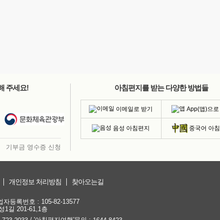
해 주세요!
아침편지를 받는 다양한 방법들
이메일로 받기
App(앱)으로
음성 아침편지
중국어 아
기부금 영수증 신청
개인정보 처리방침
찾아오는길
등록번호 : 105-82-13577
1길 201-61,1층
/ '아침편지여행'문의 :