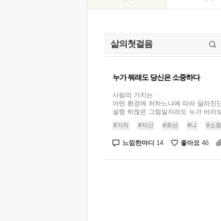
누가 뭐래도 당신은 소중하다
사람의 가치는
어떤 환경에 처하느냐에 따라 달라진단
설령 하찮은 그림일지라도 누가 바라보
#가치
#자신
#최선
#나
#소
느낌한마디
좋아요
14
46