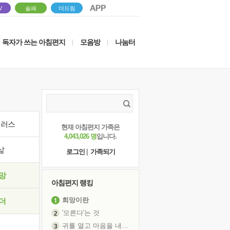
V
솔패
더드림
독자가 쓰는 아침편지
모음방
나눔터
|
|
이러스
현재 아침편지 가족은
4,043,026 명
입니다.
삶
로그인
|
가족되기
망
아침편지 랭킹
희망이란
더
'모른다'는 것
귀를 열고 마음을 내어주고