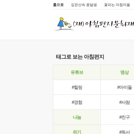
홈으로
깊은산속 옹달샘
꽃피는 아침마을
태그로 보는 아침편지
유튜브
명상
#힐링
#아이들
#경험
#사람
나눔
#친구
위기
#독서