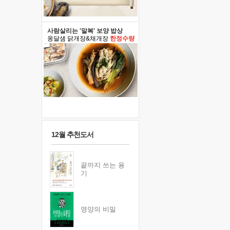
사람살리는 '말복' 보양 밥상
옹달샘 닭개장&채개장
한정수량
12월 추천도서
끝까지 쓰는 용
기
영양의 비밀