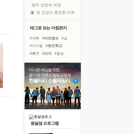
영적 성장의 여정
장 건강이 중요한 이유
신의 음성을 듣는다
흙이 된 몸으로 출근하는 여자
태그로 보는 아침편지
극과 극의 양 끝단
#계획
#비전캠프
#삶
내가 '나다움'을 찾는 길
#아이들
#링컨학교
피해 갈 수 없는 사건들
#위기
#리더
#힐링
처음 손을 잡았던 날
#극복
#선택
#사람
꿈이 실제가 되는 것
#건강
#다짐
#경험
더 나은 세상을 위한
'말 타는 법'을 먼저
몸·마음·영혼의 힐링공동체
#희망
#명상
#유튜브
졸업식 사진을 보며
한울타리 소울패밀리
#독서
#바이러스
#나눔
극심한 변비, 어깨결림, 수면 장애
#도움
#독서캠프
아픈 아버지를 위한 공간 설계
#면역력
#친구
슬럼프
보고 싶은 어머니
유년 시절의 부산 영도 바다
옹달샘 프로그램
못된 꼰대들