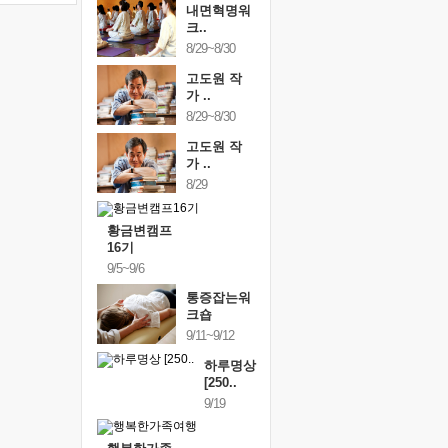
내면혁명워
크..
8/29~8/30
고도원 작
가 ..
8/29~8/30
고도원 작
가 ..
8/29
황금변캠프
16기
9/5~9/6
통증잡는워
크숍
9/11~9/12
하루명상
[250..
9/19