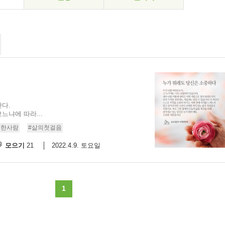
다.
느냐에 따라...
중한사람
#삶의첫걸음
모으기
2022.4.9. 토요일
21
1