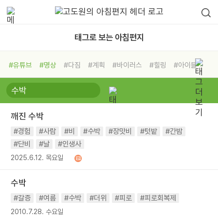
태그로 보는 아침편지
#유튜브
#명상
#다짐
#계획
#바이러스
#힐링
#아이들
#비전캠프
#독서캠프
#삶
#경험
#사람
#도움
#선택
#희망
#나눔
#친구
#링컨학교
#극복
#리더
#위기
깨진 수박
#독서
#건강
#면역력
#경험
#사람
#비
#수박
#장맛비
#텃밭
#간밤
#단비
#날
#인생사
2025.6.12. 목요일
수박
#갈증
#여름
#수박
#더위
#피로
#피로회복제
2010.7.28. 수요일