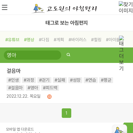
태그로 보는 아침편지
#유튜브
#명상
#다짐
#계획
#바이러스
#힐링
#아이들
#비전캠프
#독서캠프
#삶
#경험
#사람
#도움
#선택
#희망
#나눔
#친구
#링컨학교
#극복
#리더
#위기
걸음마
#독서
#건강
#면역력
#인생
#과정
#걷기
#실패
#성장
#연습
#평균
#걸음마
#영아
#피드백
2022.12.22. 목요일
1
모바일 앱 다운로드