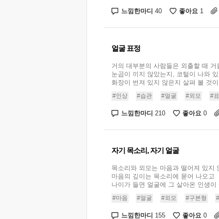
느낌한마디
좋아요
40
1
얼굴 표정
거의 대부분의 사람들은 외출할 때 거
눈곱이 끼지 않았는지, 코털이 나와 있
화장이 번져 있지 않은지 살펴 볼 것이다.
#인상
#습관
#얼굴
#외모
#
느낌한마디
좋아요
210
0
자기 목소리, 자기 얼굴
목소리와 외모는 마음과 떨어져 있지 
마음의 깊이는 목소리에 묻어 나오고
나이가 들면 얼굴에 그 살아온 인생이 쌓
#마음
#얼굴
#외모
#구본형
느낌한마디
좋아요
155
0