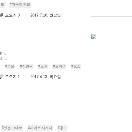
외모
#마음의 평화
모으기
2017.7.10. 월요일
0
다.
...
#외모
#진면목
#노자
#도덕경
#오쇼
모으기
2017.4.13. 목요일
1
#있는 그대로
#사이토 시게타
#용모