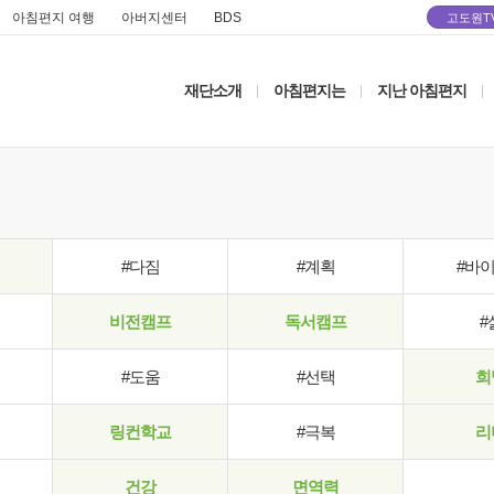
아침편지 여행
아버지센터
BDS
고도원T
재단소개
아침편지는
지난 아침편지
|
|
|
#다짐
#계획
#바
비전캠프
독서캠프
#
#도움
#선택
희
링컨학교
#극복
리
건강
면역력