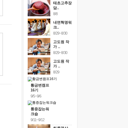
태초고추장
담..
8/8
내면혁명워
크..
8/29~8/30
고도원 작
가 ..
8/29~8/30
고도원 작
가 ..
8/29
황금변캠프
16기
9/5~9/6
통증잡는워
크숍
9/11~9/12