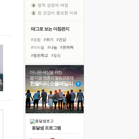
영적 성장의 여정
장 건강이 중요한 이유
신의 음성을 듣는다
흙이 된 몸으로 출근하는 여자
태그로 보는 아침편지
극과 극의 양 끝단
#경험
#위기
#건강
내가 '나다움'을 찾는 길
#아이들
#나눔
#면역력
피해 갈 수 없는 사건들
#링컨학교
#힐링
처음 손을 잡았던 날
#독서캠프
#친구
꿈이 실제가 되는 것
#유튜브
#선택
더 나은 세상을 위한
'말 타는 법'을 먼저
몸·마음·영혼의 힐링공동체
#비전캠프
#명상
#계획
졸업식 사진을 보며
한울타리 소울패밀리
#다짐
#독서
#도움
#삶
아픈 아버지를 위한 공간 설계
#바이러스
#사람
#리더
극심한 변비, 어깨결림, 수면 장애
#극복
#희망
보고 싶은 어머니
유년 시절의 부산 영도 바다
못된 꼰대들
옹달샘 프로그램
거울 속의 나