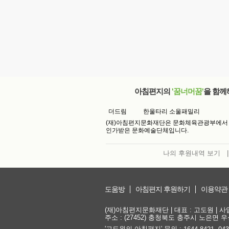
아침편지의
'꿈너머꿈'
을 함께
더드림
한울타리 소울패밀리
(재)아침편지문화재단은 문화체육관광부에서
인가받은 문화예술단체입니다.
나의 후원내역 보기
|
도움방
아침편지 후원하기
이용약관
(재)아침편지문화재단 | 대표 : 고도원 | 사업자
주소 : (27452) 충청북도 충주시 노은면 우성
'고도원의 아침편지' 문의 :
,