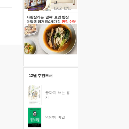
크..
12/12~12/13
사람살리는 '말복' 보양 밥상
옹달샘 닭개장&채개장
한정수량
12월 추천도서
끝까지 쓰는 용
기
영양의 비밀