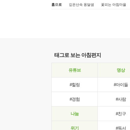
홈으로
깊은산속 옹달샘
꽃피는 아침마을
태그로 보는 아침편지
유튜브
명상
#힐링
#아이들
#경험
#사람
나눔
#친구
위기
#독서