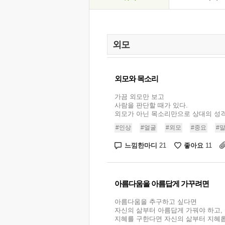
외모와 목소리
가끔 외모만 보고
사람을 판단할 때가 있다.
외모가 아닌 목소리만으로 상대의 성격을
#인상
#얼굴
#외모
#중요
#
느낌한마디
좋아요
21
11
아름다움을 아름답게 가꾸려면
아름다움을 추구하고 싶다면
자신의 삶부터 아름답게 가꿔야 하고,
지혜를 구한다면 자신의 삶부터 지혜롭게