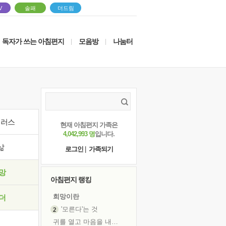
V
솔패
더드림
독자가 쓰는 아침편지
모음방
나눔터
|
|
이러스
현재 아침편지 가족은
4,042,993 명
입니다.
삶
로그인
|
가족되기
망
아침편지 랭킹
희망이란
더
'모른다'는 것
귀를 열고 마음을 내어주고