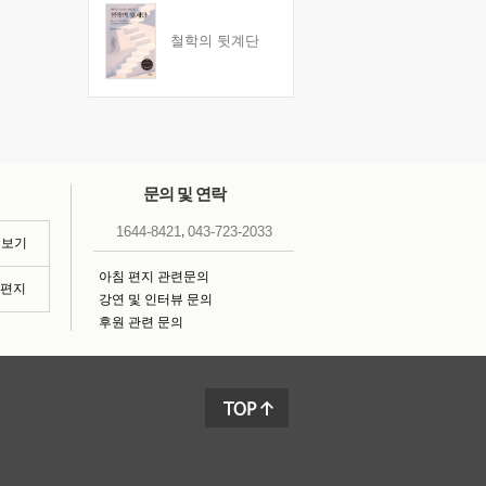
철학의 뒷계단
문의 및 연락
,
1644-8421
043-723-2033
 보기
아침 편지 관련문의
침편지
강연 및 인터뷰 문의
후원 관련 문의