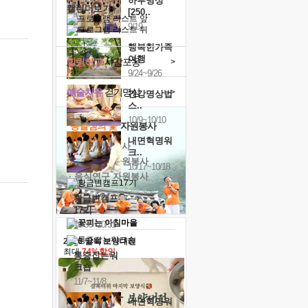
하루명상
캘린더보기+
[250..
9/19
행복한가족
여행
힐링허그
사감포옹
>
9/24~9/26
예술치유
걷기명상
>
건강명상법
스..
10/9~10/10
'옹달샘의 꽃'
자원봉사
내면혁명워
· 청년 자원봉사
크..
· 금빛청년 자원봉사
10/17~10/18
· 음식연구 자원봉사
황금변캠프
17기
10/30~10/31
2026 말복 보양대전
최대
74%할인
통증잡는워
크숍
11/7~11/8
내면혁명워