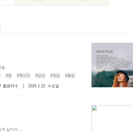
...
말
#일
#목소리
#심상
#관상
#울상
모으기
2025.1.22. 수요일
6
 살아야 ...