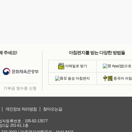
해 주세요!
아침편지를 받는 다양한 방법들
App(앱)으로
이메일로 받기
음성 아침편지
중국어 아
기부금 영수증 신청
개인정보 처리방침
찾아오는길
등록번호 : 105-82-13577
1길 201-61,1층
/ '아침편지여행'문의 :