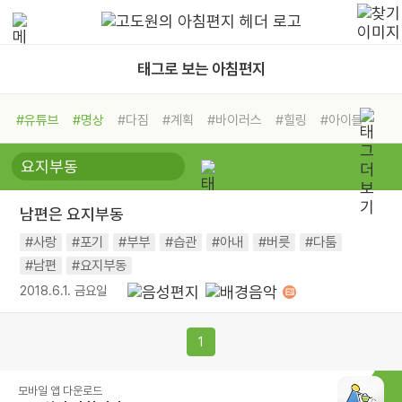
태그로 보는 아침편지
#유튜브
#명상
#다짐
#계획
#바이러스
#힐링
#아이들
#비전캠프
#독서캠프
#삶
#경험
#사람
#도움
#선택
#희망
#나눔
#친구
#링컨학교
#극복
#리더
#위기
남편은 요지부동
#독서
#건강
#면역력
#사랑
#포기
#부부
#습관
#아내
#버릇
#다툼
#남편
#요지부동
2018.6.1. 금요일
1
모바일 앱 다운로드