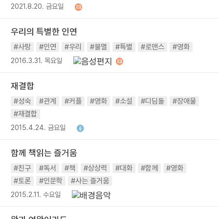
2021.8.20. 금요일
우리의 특별한 인연
#사랑
#인연
#우리
#불멸
#특별
#로맨스
#영화
2016.3.31. 목요일
재결합
#성숙
#관계
#커플
#영화
#소설
#디딤돌
#장애물
#재결합
2015.4.24. 금요일
함께 책읽는 즐거움
#친구
#독서
#책
#상상력
#대화
#함께
#영화
#토론
#인문학
#사는 즐거움
2015.2.11. 수요일