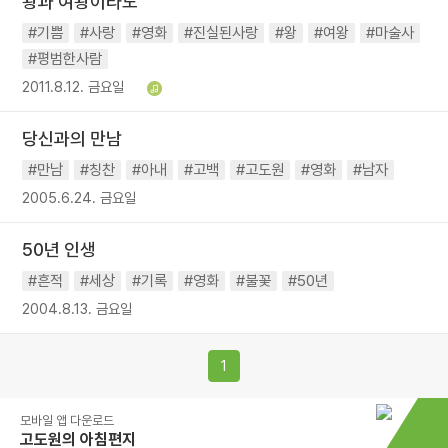
왕과 여왕이라도
#기쁨
#사랑
#영화
#진실된사랑
#왕
#여왕
#마술사
#평범한사람
2011.8.12. 금요일
당신과의 만남
#만남
#칭찬
#아내
#고백
#고도원
#영화
#남자
2005.6.24. 금요일
50년 인생
#흔적
#세상
#기록
#영화
#불꽃
#50년
2004.8.13. 금요일
1
모바일 앱 다운로드
고도원의 아침편지