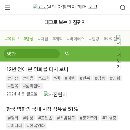
태그로 보는 아침편지
#유튜브
#명상
#다짐
#계획
#바이러스
#힐링
#아이들
#비전캠프
#독서캠프
#삶
#경험
#사람
#도움
#선택
#희망
#나눔
#친구
#링컨학교
#극복
#리더
#위기
12년 전에 본 영화를 다시 보니
#독서
#건강
#면역력
#인생
#마음
#고난
#책
#여행
#반복
#감동
#영화
#안목
#삶의철학
2024.4.8. 월요일
한국 영화의 국내 시장 점유율 51%
#영화
#위상
#콘텐츠
#백범김구
#문화국가
#기생충
#미나리
#한국영화