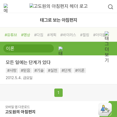
태그로 보는 아침편지
#유튜브
#명상
#다짐
#계획
#바이러스
#힐링
#아이들
#비전캠프
#독서캠프
#삶
#경험
#사람
#도움
#선택
#희망
#나눔
#친구
#링컨학교
#극복
#리더
#위기
모든 일에는 단계가 있다
#독서
#건강
#면역력
#사랑
#믿음
#기술
#실천
#단계
#이론
2012.5.4. 금요일
1
모바일 앱 다운로드
고도원의 아침편지