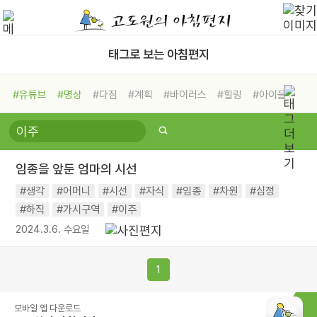
태그로 보는 아침편지
#유튜브
#명상
#다짐
#계획
#바이러스
#힐링
#아이들
#비전캠프
#독서캠프
#삶
#경험
#사람
#도움
#선택
#희망
#나눔
#친구
#링컨학교
#극복
#리더
#위기
임종을 앞둔 엄마의 시선
#독서
#건강
#면역력
#생각
#어머니
#시선
#자식
#임종
#차원
#심정
#하직
#가시구역
#이주
2024.3.6. 수요일
1
모바일 앱 다운로드