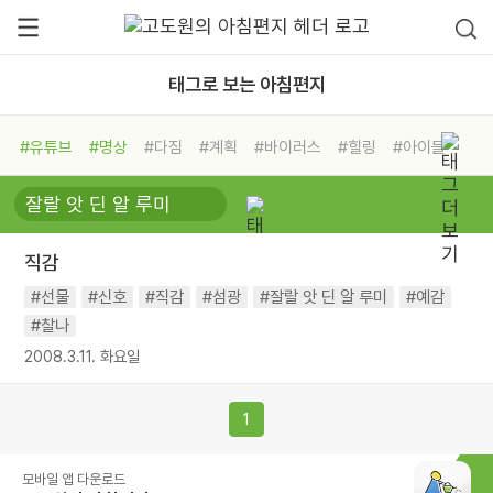
태그로 보는 아침편지
#유튜브
#명상
#다짐
#계획
#바이러스
#힐링
#아이들
#비전캠프
#독서캠프
#삶
#경험
#사람
#도움
#선택
#희망
#나눔
#친구
#링컨학교
#극복
#리더
#위기
직감
#독서
#건강
#면역력
#선물
#신호
#직감
#섬광
#잘랄 앗 딘 알 루미
#예감
#찰나
2008.3.11. 화요일
1
모바일 앱 다운로드