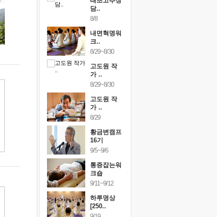
행복한가족
태초고추장
행복한가
여행
담..
여행
24~9/26
8/8
9/24~9/26
건강명상법
내면혁명워
건강명상
..
크..
스..
/9~10/10
8/29~8/30
10/9~10/10
내면혁명워
고도원 작
내면혁명
..
가 ..
크..
/17~10/18
8/29~8/30
10/17~10/18
황금변캠프
고도원 작
황금변캠
7기
가 ..
17기
/30~10/31
8/29
10/30~10/31
통증잡는워
황금변캠프
통증잡는
크숍
16기
크숍
/7~11/8
9/5~9/6
11/7~11/8
내면혁명워
통증잡는워
내면혁명
..
크숍
크..
/12~12/13
9/11~9/12
12/12~12/13
하루명상
[250..
9/19