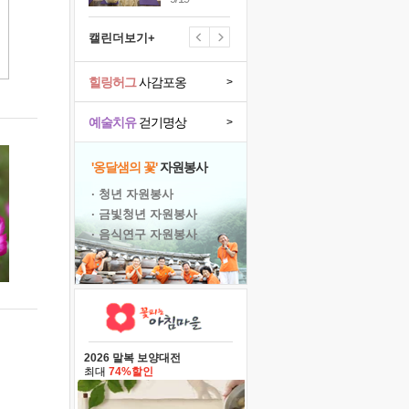
캘린더보기+
힐링허그
사감포옹
>
예술치유
걷기명상
>
'옹달샘의 꽃'
자원봉사
· 청년 자원봉사
· 금빛청년 자원봉사
· 음식연구 자원봉사
2026 말복 보양대전
최대
74%할인