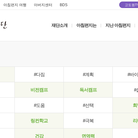
아침편지 여행
아버지센터
BDS
고도원T
재단소개
아침편지는
지난 아침편지
|
|
|
#다짐
#계획
#바
비전캠프
독서캠프
#
#도움
#선택
희
링컨학교
#극복
리
건강
면역력