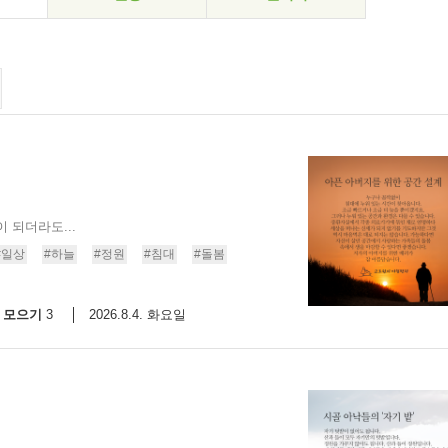
 되더라도...
#일상
#하늘
#정원
#침대
#돌봄
모으기
2026.8.4. 화요일
3