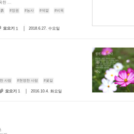
 ...
#흙
#정원
#농사
#색깔
#비옥
모으기
2018.6.27. 수요일
1
한 사람
#현명한 사람
#꽃길
모으기
2016.10.4. 화요일
1
.