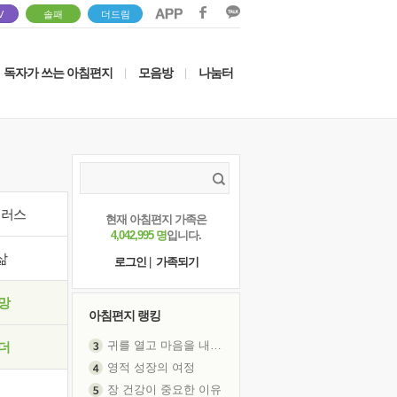
V
솔패
더드림
독자가 쓰는 아침편지
모음방
나눔터
|
|
이러스
현재 아침편지 가족은
4,042,995 명
입니다.
삶
로그인
|
가족되기
망
아침편지 랭킹
귀를 열고 마음을 내어주고
더
영적 성장의 여정
장 건강이 중요한 이유