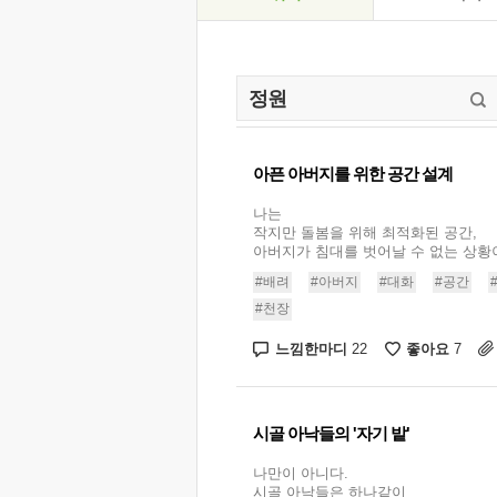
아픈 아버지를 위한 공간 설계
나는
작지만 돌봄을 위해 최적화된 공간,
아버지가 침대를 벗어날 수 없는 상황이
#배려
#아버지
#대화
#공간
#천장
느낌한마디
좋아요
22
7
시골 아낙들의 '자기 밭'
나만이 아니다.
시골 아낙들은 하나같이