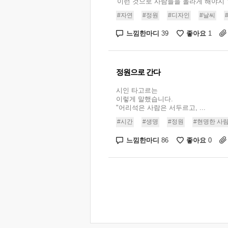
'이런 것으로 사람들을 놀라게 해야지' 하
#자연
#정원
#디자인
#날씨
느낌한마디
좋아요
39
1
정원으로 간다
시인 타고르는
이렇게 말했습니다.
"어리석은 사람은 서두르고, ...
#시간
#생명
#정원
#현명한 사
느낌한마디
좋아요
86
0