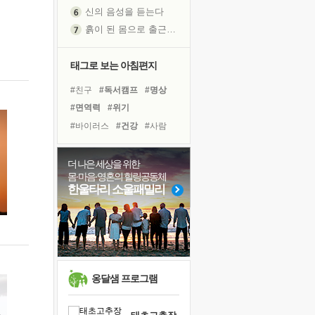
신의 음성을 듣는다
흙이 된 몸으로 출근하는 여자
극과 극의 양 끝단
내가 '나다움'을 찾는 길
태그로 보는 아침편지
피해 갈 수 없는 사건들
#친구
#독서캠프
#명상
처음 손을 잡았던 날
#면역력
#위기
꿈이 실제가 되는 것
#바이러스
#건강
#사람
'말 타는 법'을 먼저
#계획
#선택
#비전캠프
졸업식 사진을 보며
#극복
#희망
#독서
더 나은 세상을 위한
아픈 아버지를 위한 공간 설계
몸·마음·영혼의 힐링공동체
#유튜브
#힐링
#나눔
극심한 변비, 어깨결림, 수면 장애
한울타리 소울패밀리
#경험
#삶
#아이들
보고 싶은 어머니
#리더
#링컨학교
#다짐
유년 시절의 부산 영도 바다
#도움
못된 꼰대들
거울 속의 나
희망이란
옹달샘 프로그램
'모른다'는 것