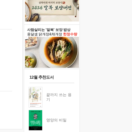
사람살리는 '말복' 보양 밥상
옹달샘 닭개장&채개장
한정수량
12월 추천도서
끝까지 쓰는 용
기
영양의 비밀