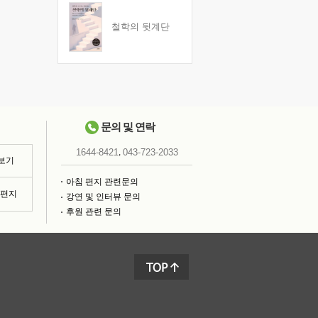
철학의 뒷계단
문의 및 연락
,
1644-8421
043-723-2033
 보기
아침 편지 관련문의
침편지
강연 및 인터뷰 문의
후원 관련 문의