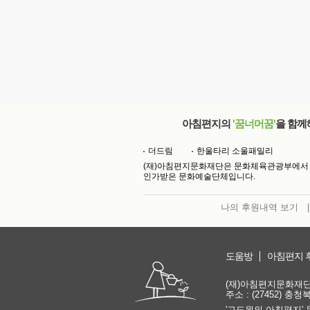
아침편지의
'꿈너머꿈'
을 함께
더드림
한울타리 소울패밀리
(재)아침편지문화재단은 문화체육관광부에서
인가받은 문화예술단체입니다.
나의 후원내역 보기
|
도움방
아침편지 
(재)아침편지문화재단 | 
주소 : (27452) 충
'고도원의 아침편지' 