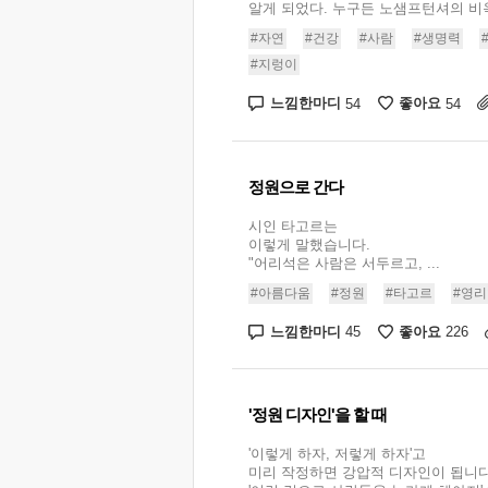
알게 되었다. 누구든 노샘프턴셔의 비옥한
#자연
#건강
#사람
#생명력
#지렁이
느낌한마디
좋아요
54
54
정원으로 간다
시인 타고르는
이렇게 말했습니다.
"어리석은 사람은 서두르고, ...
#아름다움
#정원
#타고르
#영리
느낌한마디
좋아요
45
226
'정원 디자인'을 할 때
'이렇게 하자, 저렇게 하자'고
미리 작정하면 강압적 디자인이 됩니다