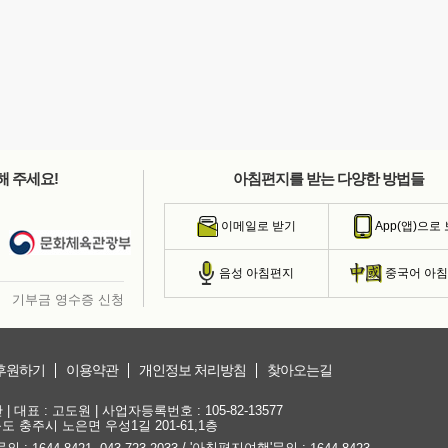
해 주세요!
아침편지를 받는 다양한 방법들
이메일로 받기
App(앱)으로
음성 아침편지
중국어 아
기부금 영수증 신청
후원하기
이용약관
개인정보 처리방침
찾아오는길
대표 : 고도원 | 사업자등록번호 : 105-82-13577
청북도 충주시 노은면 우성1길 201-61,1층
문의 :
,
/ '아침편지여행'문의 :