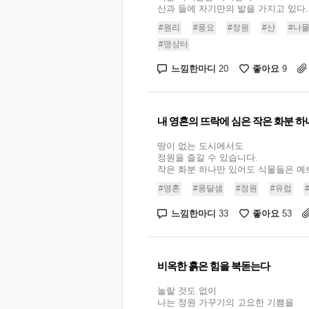
산과 들에 자기만의 밭을 가지고 있다..
#원리
#풍요
#정원
#산
#나
#명상터
느낌한마디
좋아요
20
9
내 영혼의 뜨락에 심은 작은 화분 하
땅이 없는 도시에서도
정원을 즐길 수 있습니다.
작은 화분 하나만 있어도 식물들은 예쁘게
#영혼
#옹달샘
#정원
#유럽
느낌한마디
좋아요
33
53
비옥한 흙은 힘을 북돋는다
놀랄 것도 없이
나는 정원 가꾸기의 고요한 기쁨을