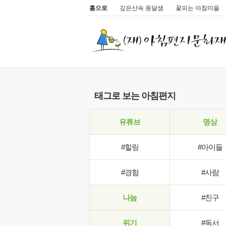
홈으로
깊은산속 옹달샘
꽃피는 아침마을
태그로 보는 아침편지
유튜브
명상
#힐링
#아이들
#경험
#사람
나눔
#친구
위기
#독서