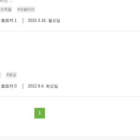
면 ...
#건축물
#세월따라
모으기
2015.3.16. 월요일
1
람
#꽃길
모으기
2012.9.4. 화요일
0
1