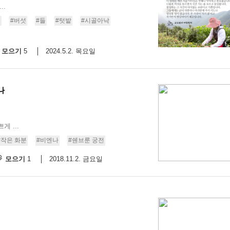
..
9/
물
#버섯
#들
#텃밭
#시골아낙
스
모으기
2024.5.2. 목요일
5
10
크
10
나
1
10
 ...
#작은 화분
#비엔나
#쉔브룬 궁전
모으기
2018.11.2. 금요일
1
11
크
12