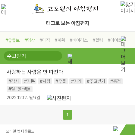
태그로 보는 아침편지
#유튜브
#명상
#다짐
#계획
#바이러스
#힐링
#아이들
#비전캠프
#독서캠프
#삶
#경험
#사람
#도움
#선택
#희망
#나눔
#친구
#링컨학교
#극복
#리더
#위기
사랑하는 사람은 안 따진다
#독서
#건강
#면역력
#감사
#기쁨
#사랑
#우물
#거래
#주고받기
#흥정
#달콤한샘물
2022.12.12. 월요일
1
모바일 앱 다운로드