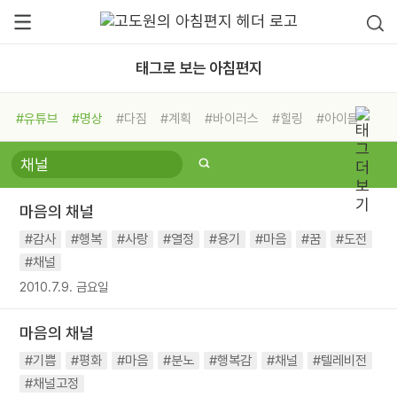
태그로 보는 아침편지
#유튜브
#명상
#다짐
#계획
#바이러스
#힐링
#아이들
#비전캠프
#독서캠프
#삶
#경험
#사람
#도움
#선택
#희망
#나눔
#친구
#링컨학교
#극복
#리더
#위기
마음의 채널
#독서
#건강
#면역력
#감사
#행복
#사랑
#열정
#용기
#마음
#꿈
#도전
#채널
2010.7.9. 금요일
마음의 채널
#기쁨
#평화
#마음
#분노
#행복감
#채널
#텔레비전
#채널고정