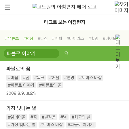
태그로 보는 아침편지
#유튜브
#명상
#다짐
#계획
#바이러스
#힐링
#아이들
#비전캠프
#독서캠프
#삶
#경험
#사람
#도움
#선택
#희망
#나눔
#친구
#링컨학교
#극복
#리더
#위기
파블로의 꿈
#독서
#건강
#면역력
#마음
#꿈
#목표
#거울
#변명
#토마스 바샵
#파블로 이야기
#파블로의 꿈
2008.8.9. 토요일
가장 빛나는 별
#꿈너머꿈
#꿈
#발걸음
#별
#최고의 날
#가장 빛나는 별
#토마스 바샵
#파블로 이야기