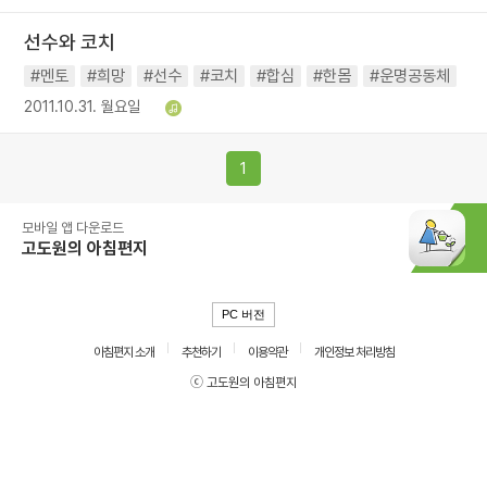
선수와 코치
#멘토
#희망
#선수
#코치
#합심
#한몸
#운명공동체
2011.10.31. 월요일
1
모바일 앱 다운로드
고도원의 아침편지
PC 버전
아침편지 소개
추천하기
이용약관
개인정보 처리방침
ⓒ 고도원의 아침편지