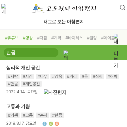
태그로 보는 아침편지
#유튜브
#명상
#다짐
#계획
#바이러스
#힐링
#아이들
#비전캠프
#독서캠프
#삶
#경험
#사람
#도움
#선택
#희망
#나눔
#친구
#링컨학교
#극복
#리더
#위기
심리적 개인 공간
#독서
#건강
#면역력
#사랑
#시간
#나무
#감옥
#거리
#틈
#집착
#허락
#한몸
#개인공간
2022.4.14. 목요일
고통과 기쁨
#기쁨
#고통
#순서
#한몸
2018.8.17. 금요일