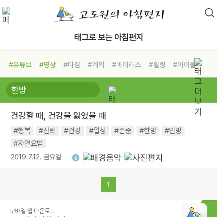
태그로 보는 아침편지
#유튜브
#명상
#다짐
#계획
#바이러스
#힐링
#아이들
#비전캠프
#독서캠프
#삶
#경험
#사람
#도움
#선택
#희망
#나눔
#친구
#링컨학교
#극복
#리더
#위기
건강할 때, 건강을 잃었을 때
#독서
#건강
#면역력
#행복
#신뢰
#건강
#일상
#존중
#한방
#민방
#자연요법
2019.7.12. 금요일
1
모바일 앱 다운로드