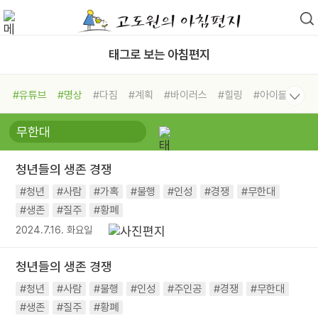
태그로 보는 아침편지
#유튜브
#명상
#다짐
#계획
#바이러스
#힐링
#아이들
#비전캠프
#독서캠프
#삶
#경험
#사람
#도움
#선택
#희망
#나눔
#친구
#링컨학교
#극복
#리더
#위기
청년들의 생존 경쟁
#독서
#건강
#면역력
#청년
#사람
#가혹
#불행
#인성
#경쟁
#무한대
#생존
#질주
#황폐
2024.7.16. 화요일
청년들의 생존 경쟁
#청년
#사람
#불행
#인성
#주인공
#경쟁
#무한대
#생존
#질주
#황폐