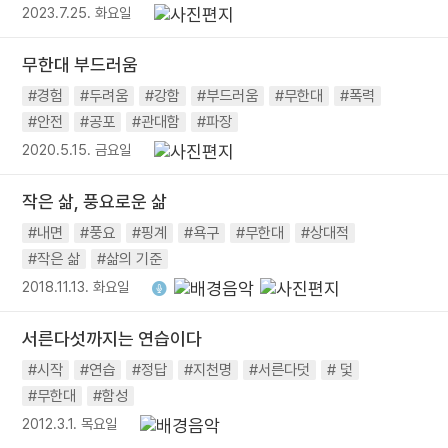
2023.7.25. 화요일
무한대 부드러움
#경험
#두려움
#강함
#부드러움
#무한대
#폭력
#안전
#공포
#관대함
#파장
2020.5.15. 금요일
작은 삶, 풍요로운 삶
#내면
#풍요
#핑계
#욕구
#무한대
#상대적
#작은 삶
#삶의 기준
2018.11.13. 화요일
서른다섯까지는 연습이다
#시작
#연습
#정답
#지천명
#서른다덧
# 덫
#무한대
#함성
2012.3.1. 목요일