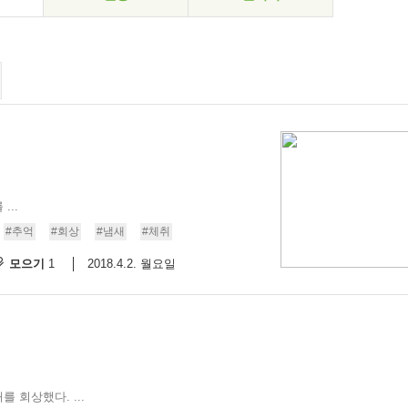
..
#추억
#회상
#냄새
#체취
모으기
2018.4.2. 월요일
1
 회상했다. ...