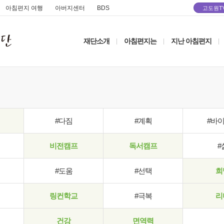
아침편지 여행
아버지센터
BDS
고도원T
재단소개
아침편지는
지난 아침편지
|
|
|
#다짐
#계획
#바
비전캠프
독서캠프
#
#도움
#선택
희
링컨학교
#극복
리
건강
면역력