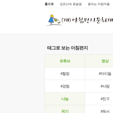
홈으로
깊은산속 옹달샘
꽃피는 아침마을
태그로 보는 아침편지
유튜브
명상
#힐링
#아이들
#경험
#사람
나눔
#친구
위기
#독서