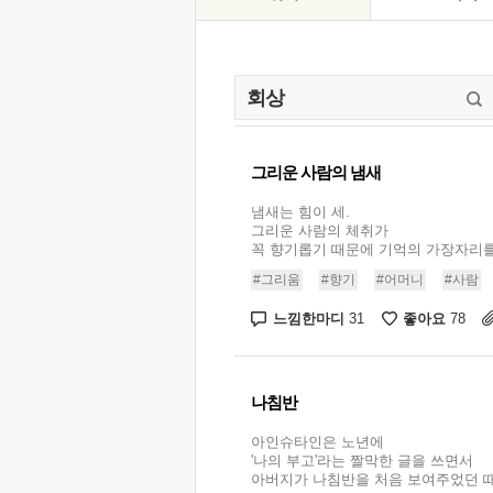
그리운 사람의 냄새
냄새는 힘이 세.
그리운 사람의 체취가
꼭 향기롭기 때문에 기억의 가장자리를 .
#그리움
#향기
#어머니
#사람
느낌한마디
좋아요
31
78
나침반
아인슈타인은 노년에
'나의 부고'라는 짤막한 글을 쓰면서
아버지가 나침반을 처음 보여주었던 때를