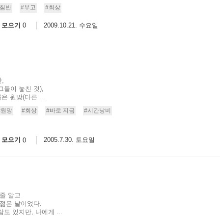
나침반
#부고
#회상
9/
모으기
2009.10.21. 수요일
0
스
10
크
,
10
들이 놓친 것),
 원망(다른 ...
1
#원망
#회상
#바로 지금
#시간낭비
10
모으기
2005.7.30. 토요일
0
11
크
12
 줄 알고
 젊은 날이었다.
 있지만, 나에게 ...