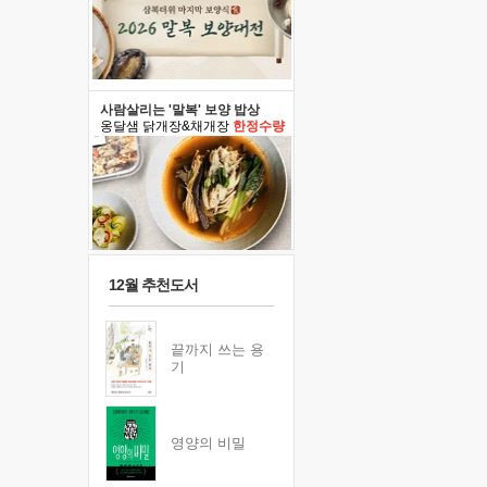
사람살리는 '말복' 보양 밥상
옹달샘 닭개장&채개장
한정수량
12월 추천도서
끝까지 쓰는 용
기
영양의 비밀