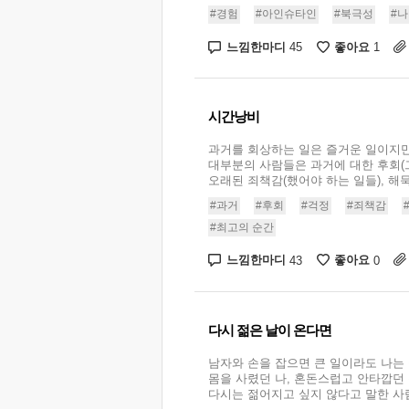
#경험
#아인슈타인
#북극성
#
느낌한마디
좋아요
45
1
시간낭비
과거를 회상하는 일은 즐거운 일이지만
대부분의 사람들은 과거에 대한 후회(그
오래된 죄책감(했어야 하는 일들), 해묵은
#과거
#후회
#걱정
#죄책감
#최고의 순간
느낌한마디
좋아요
43
0
다시 젊은 날이 온다면
남자와 손을 잡으면 큰 일이라도 나는
몸을 사렸던 나, 혼돈스럽고 안타깝던
다시는 젊어지고 싶지 않다고 말한 사람도