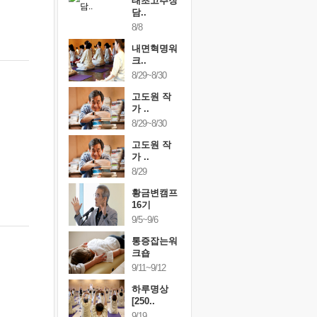
행복한가족
태초고추장
행복한가
여행
담..
여행
24~9/26
8/8
9/24~9/26
건강명상법
내면혁명워
건강명상
..
크..
스..
/9~10/10
8/29~8/30
10/9~10/10
내면혁명워
고도원 작
내면혁명
..
가 ..
크..
/17~10/18
8/29~8/30
10/17~10/18
황금변캠프
고도원 작
황금변캠
7기
가 ..
17기
/30~10/31
8/29
10/30~10/31
통증잡는워
황금변캠프
통증잡는
크숍
16기
크숍
/7~11/8
9/5~9/6
11/7~11/8
내면혁명워
통증잡는워
내면혁명
..
크숍
크..
/12~12/13
9/11~9/12
12/12~12/13
하루명상
[250..
9/19