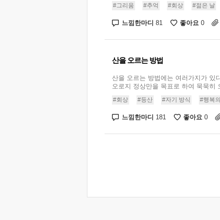
#그리움
#추억
#회상
#젊은 날
느낌한마디
좋아요
81
0
산을 오르는 방법
산을 오르는 방법에는 여러가지가 있다
오로지 정상만을 목표로 하여 묵묵히 오르
#회상
#등산
#자기 방식
#행복의
느낌한마디
좋아요
181
0