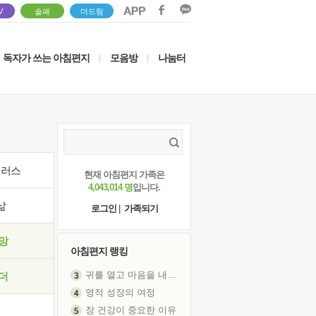
V
솔패
더드림
독자가 쓰는 아침편지
모음방
나눔터
|
|
이러스
현재 아침편지 가족은
4,043,014 명
입니다.
삶
로그인
|
가족되기
망
아침편지 랭킹
귀를 열고 마음을 내어주고
더
영적 성장의 여정
장 건강이 중요한 이유