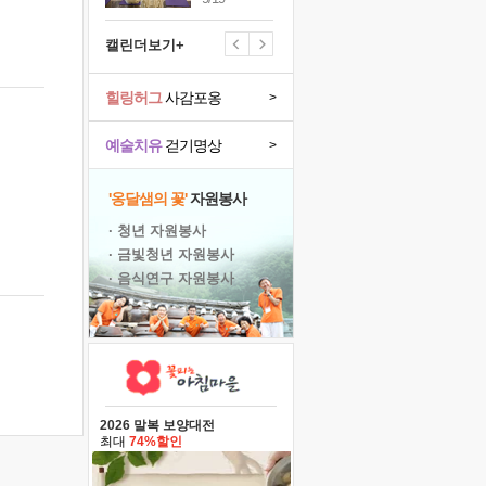
캘린더보기+
힐링허그
사감포옹
>
예술치유
걷기명상
>
'옹달샘의 꽃'
자원봉사
· 청년 자원봉사
· 금빛청년 자원봉사
· 음식연구 자원봉사
2026 말복 보양대전
최대
74%할인