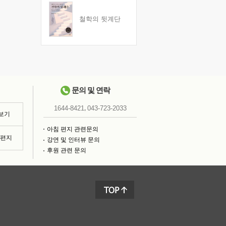
철학의 뒷계단
문의 및 연락
,
1644-8421
043-723-2033
 보기
아침 편지 관련문의
침편지
강연 및 인터뷰 문의
후원 관련 문의