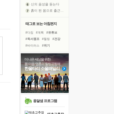
신의 음성을 듣는다
흙이 된 몸으로 출근하는 여자
극과 극의 양 끝단
내가 '나다움'을 찾는 길
태그로 보는 아침편지
피해 갈 수 없는 사건들
#다짐
#계획
#유튜브
처음 손을 잡았던 날
#독서캠프
#힐링
#건강
꿈이 실제가 되는 것
#바이러스
#위기
'말 타는 법'을 먼저
#비전캠프
#친구
#도움
졸업식 사진을 보며
#선택
#사람
#명상
더 나은 세상을 위한
극심한 변비, 어깨결림, 수면 장애
몸·마음·영혼의 힐링공동체
#나눔
#극복
#면역력
아픈 아버지를 위한 공간 설계
한울타리 소울패밀리
#삶
#리더
#링컨학교
슬럼프
#희망
#경험
#독서
보고 싶은 어머니
#아이들
유년 시절의 부산 영도 바다
못된 꼰대들
희망이란
옹달샘 프로그램
'모른다'는 것