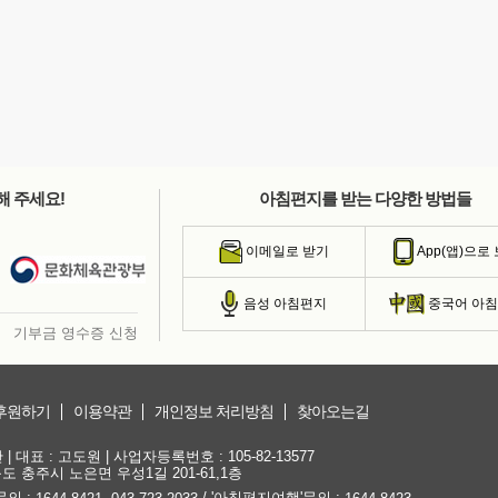
해 주세요!
아침편지를 받는 다양한 방법들
이메일로 받기
App(앱)으로
음성 아침편지
중국어 아
기부금 영수증 신청
후원하기
이용약관
개인정보 처리방침
찾아오는길
대표 : 고도원 | 사업자등록번호 : 105-82-13577
청북도 충주시 노은면 우성1길 201-61,1층
문의 :
,
/ '아침편지여행'문의 :