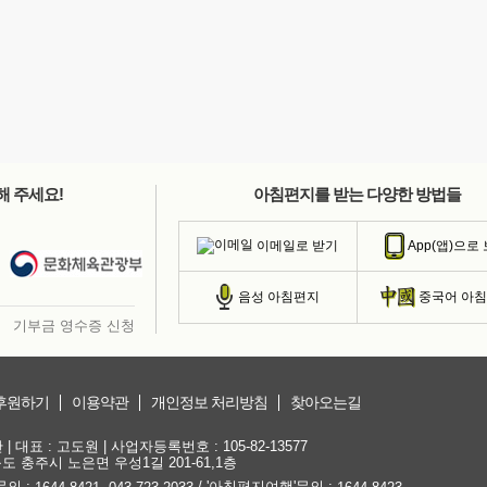
해 주세요!
아침편지를 받는 다양한 방법들
이메일로 받기
App(앱)으로
음성 아침편지
중국어 아
기부금 영수증 신청
후원하기
이용약관
개인정보 처리방침
찾아오는길
대표 : 고도원 | 사업자등록번호 : 105-82-13577
청북도 충주시 노은면 우성1길 201-61,1층
문의 :
,
/ '아침편지여행'문의 :