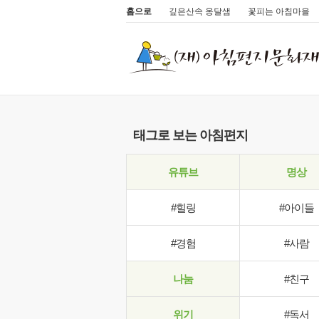
홈으로
깊은산속 옹달샘
꽃피는 아침마을
태그로 보는 아침편지
유튜브
명상
#힐링
#아이들
#경험
#사람
나눔
#친구
위기
#독서