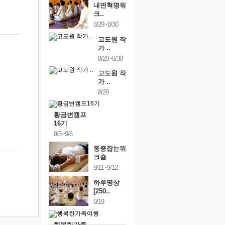
내면혁명워
크..
8/29~8/30
고도원 작
가 ..
8/29~8/30
고도원 작
가 ..
8/29
황금변캠프
16기
9/5~9/6
통증잡는워
크숍
9/11~9/12
하루명상
[250..
9/19
행복한가족