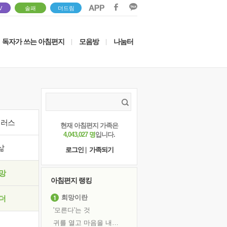
V
솔패
더드림
독자가 쓰는 아침편지
모음방
나눔터
|
|
이러스
현재 아침편지 가족은
4,043,027 명
입니다.
삶
로그인
|
가족되기
망
아침편지 랭킹
희망이란
더
'모른다'는 것
귀를 열고 마음을 내어주고