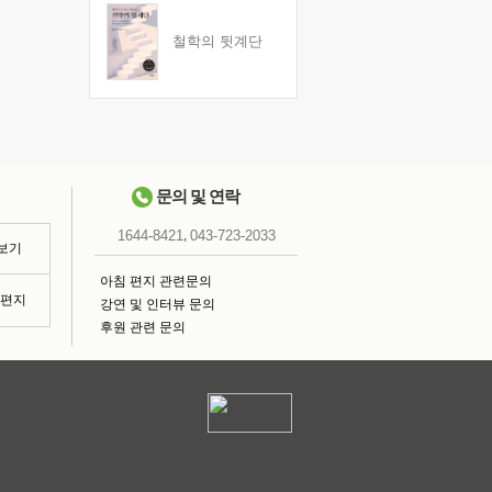
철학의 뒷계단
문의 및 연락
,
1644-8421
043-723-2033
 보기
아침 편지 관련문의
침편지
강연 및 인터뷰 문의
후원 관련 문의