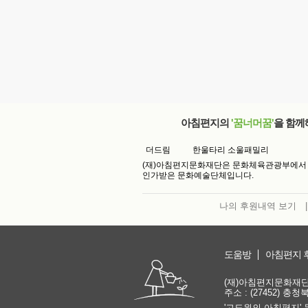
아침편지의
'꿈너머꿈'
을 함께
더드림
한울타리 소울패밀리
(재)아침편지문화재단은 문화체육관광부에서
인가받은 문화예술단체입니다.
나의 후원내역 보기
|
도움방
아침편지 
(재)아침편지문화재단 | 
주소 : (27452) 충
'고도원의 아침편지' 