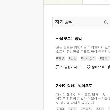
산을 오르는 방법
산을 오르는 방법에는 여러가지가 있다
오로지 정상만을 목표로 하여 묵묵히 오르
#회상
#등산
#자기 방식
#행복의
느낌한마디
좋아요
181
0
자신이 잘하는 방식으로
자신이 잘 하는 방식으로 일하는 것,
이것은 강점의 계발과 더불어 성과를 
또 하나의 강력한 방법이다....
#계발
#강점
#구본형
#훈련