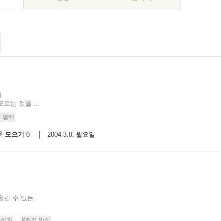
.
는 것을 ...
 열매
모으기
2004.3.8. 월요일
0
올릴 수 있는
#성과
#자기 방식