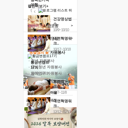
여행
캘린더보기+
9/24~9/26
건강명상법
스..
힐링허그
사감포옹
>
10/9~10/10
예술치유
걷기명상
>
내면혁명워
크..
10/17~10/18
'옹달샘의 꽃'
자원봉사
· 청년 자원봉사
황금변캠프
· 금빛청년 자원봉사
17기
· 음식연구 자원봉사
10/30~10/31
통증잡는워
크숍
11/7~11/8
2026 말복 보양대전
내면혁명워
최대
74%할인
크..
12/12~12/13