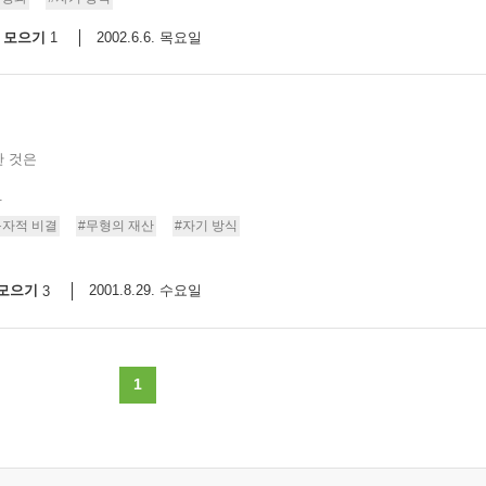
모으기
2002.6.6. 목요일
1
한 것은
.
독자적 비결
#무형의 재산
#자기 방식
모으기
2001.8.29. 수요일
3
1