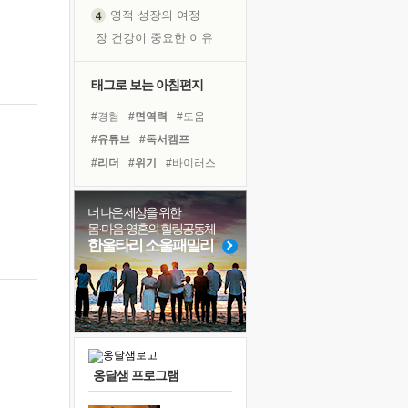
영적 성장의 여정
장 건강이 중요한 이유
신의 음성을 듣는다
흙이 된 몸으로 출근하는 여자
태그로 보는 아침편지
극과 극의 양 끝단
#경험
#면역력
#도움
내가 '나다움'을 찾는 길
#유튜브
#독서캠프
피해 갈 수 없는 사건들
#리더
#위기
#바이러스
처음 손을 잡았던 날
#링컨학교
#계획
#독서
꿈이 실제가 되는 것
#아이들
#명상
#건강
더 나은 세상을 위한
'말 타는 법'을 먼저
몸·마음·영혼의 힐링공동체
#사람
#희망
#나눔
졸업식 사진을 보며
한울타리 소울패밀리
#비전캠프
#친구
#선택
극심한 변비, 어깨결림, 수면 장애
#삶
#다짐
#힐링
#극복
아픈 아버지를 위한 공간 설계
슬럼프
보고 싶은 어머니
유년 시절의 부산 영도 바다
옹달샘 프로그램
못된 꼰대들