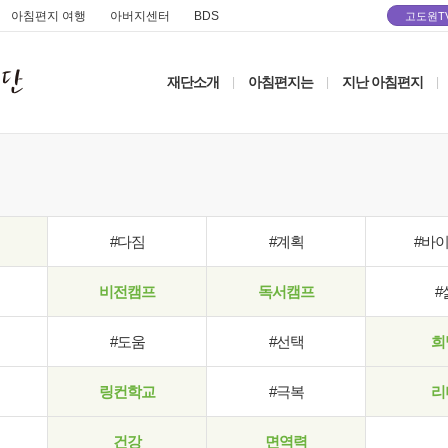
아침편지 여행
아버지센터
BDS
고도원T
재단소개
아침편지는
지난 아침편지
|
|
|
#다짐
#계획
#바
비전캠프
독서캠프
#
#도움
#선택
희
링컨학교
#극복
리
건강
면역력