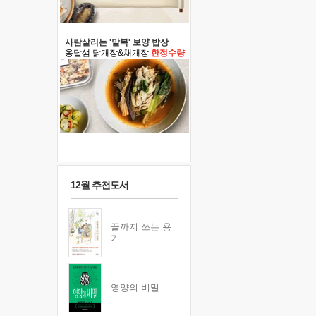
사람살리는 '말복' 보양 밥상
옹달샘 닭개장&채개장
한정수량
12월 추천도서
끝까지 쓰는 용
기
영양의 비밀