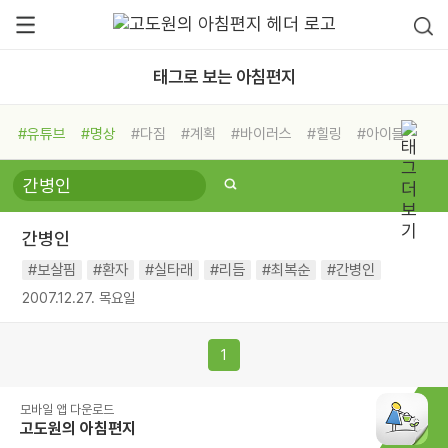
태그로 보는 아침편지
#유튜브
#명상
#다짐
#계획
#바이러스
#힐링
#아이들
#비전캠프
#독서캠프
#삶
#경험
#사람
#도움
#선택
#희망
#나눔
#친구
#링컨학교
#극복
#리더
#위기
간병인
#독서
#건강
#면역력
#보살핌
#환자
#실타래
#리듬
#최복순
#간병인
2007.12.27. 목요일
1
모바일 앱 다운로드
고도원의 아침편지