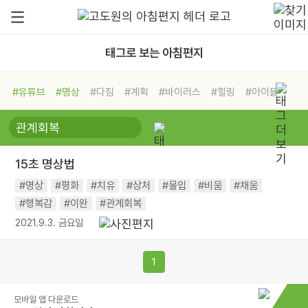
태그로 보는 아침편지
#유튜브
#명상
#다짐
#계획
#바이러스
#힐링
#아이들
#비전캠프
#독서캠프
#삶
#경험
#사람
#도움
#선택
#희망
#나눔
#친구
#링컨학교
#극복
#리더
#위기
15초 명상법
#독서
#건강
#면역력
#명상
#평화
#치유
#상처
#몰입
#비움
#채움
#행복감
#이완
#관계회복
2021.9.3. 금요일
1
모바일 앱 다운로드