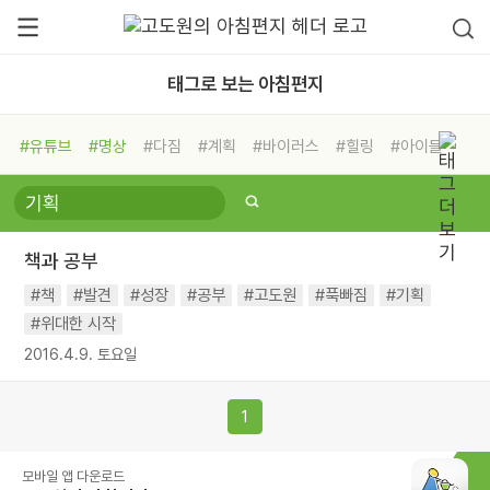
태그로 보는 아침편지
#유튜브
#명상
#다짐
#계획
#바이러스
#힐링
#아이들
#비전캠프
#독서캠프
#삶
#경험
#사람
#도움
#선택
#희망
#나눔
#친구
#링컨학교
#극복
#리더
#위기
책과 공부
#독서
#건강
#면역력
#책
#발견
#성장
#공부
#고도원
#푹빠짐
#기획
#위대한 시작
2016.4.9. 토요일
1
모바일 앱 다운로드