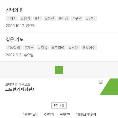
신념의 힘
#의지
#용기
#힘
#전진
#신념
#구원
#담대
2003.10.17. 금요일
깊은 기도
#통찰력
#기도
#치유
#분별력
#담대
#황성주
2002.6.5. 수요일
1
모바일 앱 다운로드
고도원의 아침편지
PC 버전
아침편지 소개
추천하기
이용약관
개인정보 처리방침