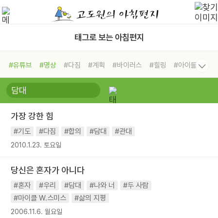
태그로 보는 아침편지
#유튜브
#명상
#다짐
#계획
#바이러스
#힐링
#아이들
#비전캠프
#독서캠프
#삶
#경험
#사람
#도움
#선택
#희망
#나눔
#친구
#링컨학교
#극복
#리더
#위기
가장 강한 힘
#독서
#건강
#면역력
#기도
#다짐
#합의
#담대
#관대
2010.1.23. 토요일
당신은 혼자가 아니다
#혼자
#우리
#담대
#나와 너
#두 사람
#마이클 W.스미스
#삶의 지평
2006.11.6. 월요일