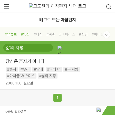
태그로 보는 아침편지
#유튜브
#명상
#다짐
#계획
#바이러스
#힐링
#아이들
#비전캠프
#독서캠프
#삶
#경험
#사람
#도움
#선택
#희망
#나눔
#친구
#링컨학교
#극복
#리더
#위기
당신은 혼자가 아니다
#독서
#건강
#면역력
#혼자
#우리
#담대
#나와 너
#두 사람
#마이클 W.스미스
#삶의 지평
2006.11.6. 월요일
1
모바일 앱 다운로드