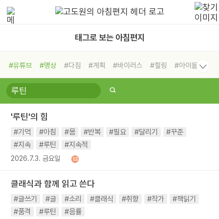
태그로 보는 아침편지
#유튜브
#명상
#다짐
#계획
#바이러스
#힐링
#아이들
#비전캠프
#독서캠프
#삶
#경험
#사람
#도움
#선택
#희망
#나눔
#친구
#링컨학교
#극복
#리더
#위기
'루틴'의 힘
#독서
#건강
#면역력
#기억
#아침
#몸
#반복
#필요
#달리기
#꾸준
#지속
#루틴
#지속적
2026.7.3. 금요일
클래식과 함께 읽고 쓴다
#글쓰기
#글
#소리
#클래식
#취향
#작가
#책읽기
#품격
#루틴
#음률