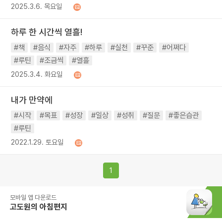
2025.3.6. 목요일
하루 한 시간씩 열흘!
#책
#음식
#자주
#하루
#실천
#꾸준
#어쩌다
#루틴
#조금씩
#열흘
2025.3.4. 화요일
내가 만약에
#시작
#목표
#성장
#일상
#성취
#질문
#좋은습관
#루틴
2022.1.29. 토요일
1
모바일 앱 다운로드
고도원의 아침편지