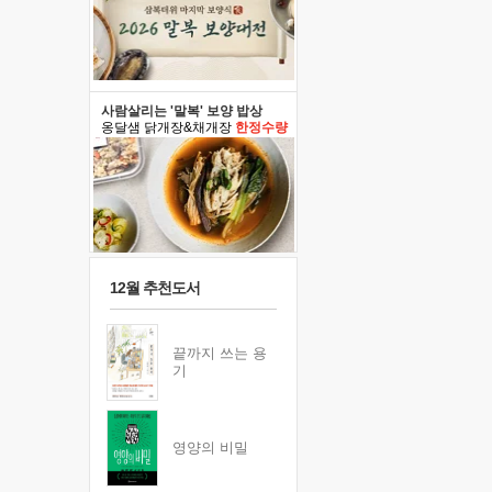
사람살리는 '말복' 보양 밥상
옹달샘 닭개장&채개장
한정수량
12월 추천도서
끝까지 쓰는 용
기
영양의 비밀