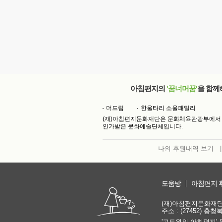
아침편지의
'꿈너머꿈'
을 함께
더드림
한울타리 소울패밀리
(재)아침편지문화재단은 문화체육관광부에서
인가받은 문화예술단체입니다.
나의 후원내역 보기
|
도움방
아침편지 
(재)아침편지문화재단 | 
주소 : (27452) 충
'고도원의 아침편지' 