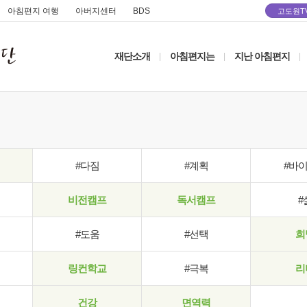
아침편지 여행
아버지센터
BDS
고도원T
재단소개
아침편지는
지난 아침편지
|
|
|
#다짐
#계획
#바
비전캠프
독서캠프
#
#도움
#선택
희
링컨학교
#극복
리
건강
면역력