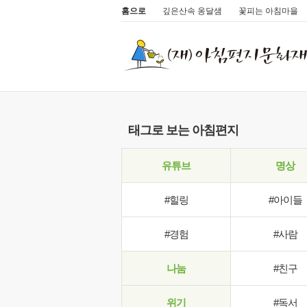
홈으로
깊은산속 옹달샘
꽃피는 아침마을
태그로 보는 아침편지
유튜브
명상
#힐링
#아이들
#경험
#사람
나눔
#친구
위기
#독서