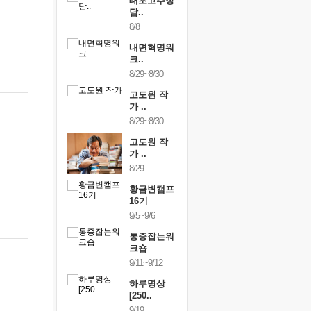
행복한가족
태초고추장
행복한가
여행
담..
여행
24~9/26
8/8
9/24~9/26
건강명상법
내면혁명워
건강명상
..
크..
스..
/9~10/10
8/29~8/30
10/9~10/10
내면혁명워
고도원 작
내면혁명
..
가 ..
크..
/17~10/18
8/29~8/30
10/17~10/18
황금변캠프
고도원 작
황금변캠
7기
가 ..
17기
/30~10/31
8/29
10/30~10/31
통증잡는워
황금변캠프
통증잡는
크숍
16기
크숍
/7~11/8
9/5~9/6
11/7~11/8
내면혁명워
통증잡는워
내면혁명
..
크숍
크..
/12~12/13
9/11~9/12
12/12~12/13
하루명상
[250..
9/19