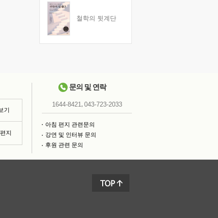
철학의 뒷계단
문의 및 연락
,
1644-8421
043-723-2033
 보기
아침 편지 관련문의
침편지
강연 및 인터뷰 문의
후원 관련 문의