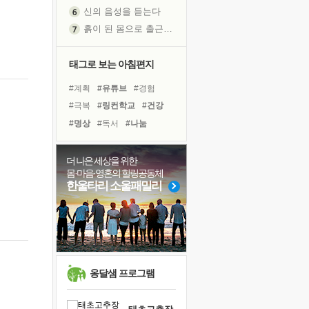
신의 음성을 듣는다
흙이 된 몸으로 출근하는 여자
극과 극의 양 끝단
내가 '나다움'을 찾는 길
태그로 보는 아침편지
피해 갈 수 없는 사건들
#계획
#유튜브
#경험
처음 손을 잡았던 날
#극복
#링컨학교
#건강
꿈이 실제가 되는 것
#명상
#독서
#나눔
'말 타는 법'을 먼저
#리더
#면역력
#힐링
졸업식 사진을 보며
#아이들
#비전캠프
더 나은 세상을 위한
아픈 아버지를 위한 공간 설계
몸·마음·영혼의 힐링공동체
#위기
#삶
#바이러스
극심한 변비, 어깨결림, 수면 장애
한울타리 소울패밀리
#도움
#다짐
#사람
보고 싶은 어머니
#선택
#친구
#희망
유년 시절의 부산 영도 바다
#독서캠프
못된 꼰대들
거울 속의 나
희망이란
옹달샘 프로그램
'모른다'는 것