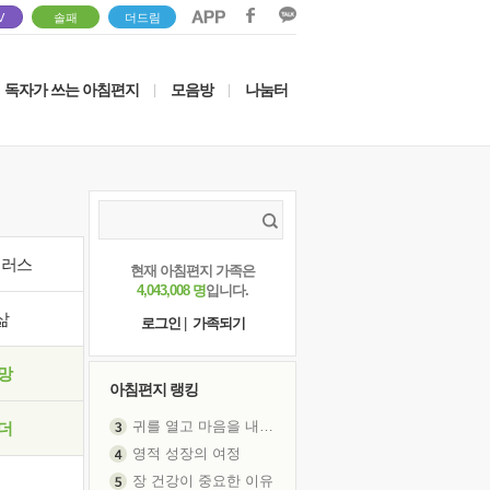
V
솔패
더드림
독자가 쓰는 아침편지
모음방
나눔터
|
|
이러스
현재 아침편지 가족은
4,043,008 명
입니다.
삶
로그인
|
가족되기
망
아침편지 랭킹
귀를 열고 마음을 내어주고
더
영적 성장의 여정
장 건강이 중요한 이유