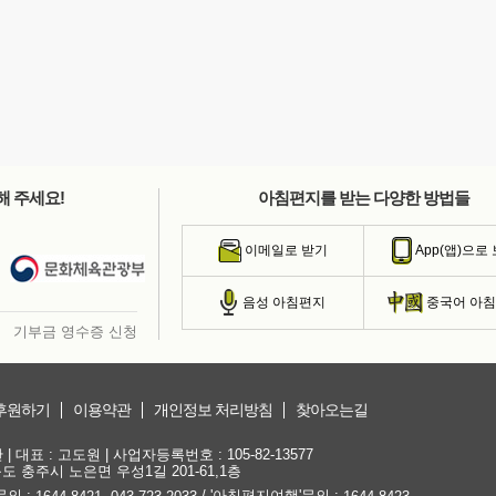
해 주세요!
아침편지를 받는 다양한 방법들
이메일로 받기
App(앱)으로
음성 아침편지
중국어 아
기부금 영수증 신청
후원하기
이용약관
개인정보 처리방침
찾아오는길
대표 : 고도원 | 사업자등록번호 : 105-82-13577
청북도 충주시 노은면 우성1길 201-61,1층
문의 :
,
/ '아침편지여행'문의 :