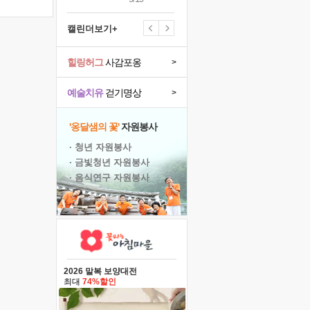
캘린더보기+
힐링허그
사감포옹
>
예술치유
걷기명상
>
'옹달샘의 꽃'
자원봉사
· 청년 자원봉사
· 금빛청년 자원봉사
· 음식연구 자원봉사
2026 말복 보양대전
최대
74%할인