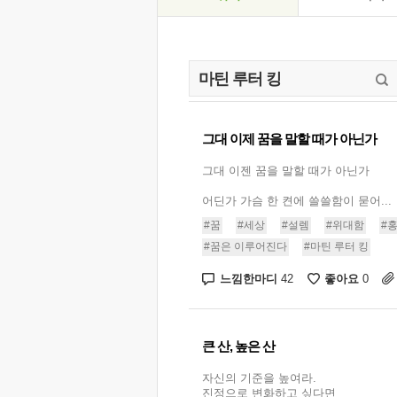
그대 이제 꿈을 말할 때가 아닌가
그대 이젠 꿈을 말할 때가 아닌가
어딘가 가슴 한 켠에 쓸쓸함이 묻어...
#꿈
#세상
#설렘
#위대함
#
#꿈은 이루어진다
#마틴 루터 킹
느낌한마디
좋아요
42
0
큰 산, 높은 산
자신의 기준을 높여라.
진정으로 변화하고 싶다면