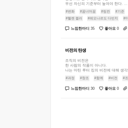
우선 자신의 기준부터 높여야 한다. ...
#변화
#꿈너머꿈
#링컨
#기준
#헬렌 켈러
#레오나르도 다빈치
#
느낌한마디
좋아요
35
0
비전의 탄생
조직의 비전은
한 사람의 작품이 아니다.
나는 마틴 루터 킹의 비전에 대해 생각해 
#과정
#창조
#함께
#비전
#
느낌한마디
좋아요
30
0