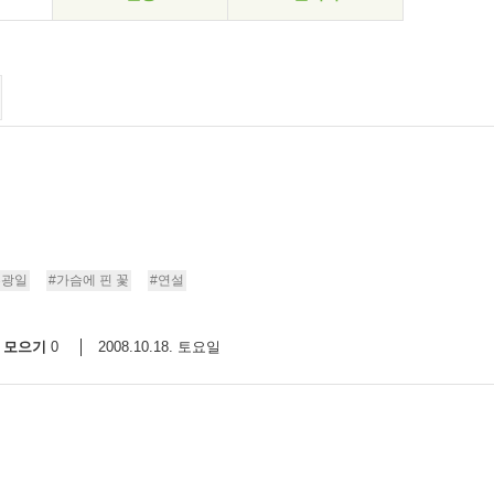
홍광일
#가슴에 핀 꽃
#연설
모으기
2008.10.18. 토요일
0