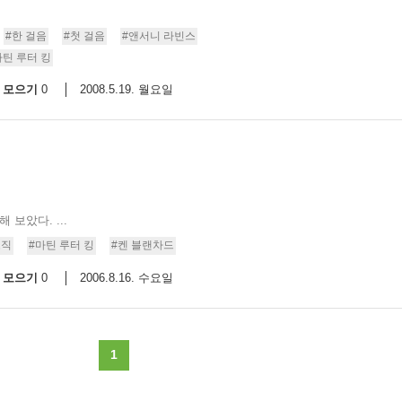
9/
#한 걸음
#첫 걸음
#앤서니 라빈스
마틴 루터 킹
스
모으기
2008.5.19. 월요일
0
10
크
10
1
10
보았다. ...
조직
#마틴 루터 킹
#켄 블랜차드
모으기
2006.8.16. 수요일
0
11
크
12
1