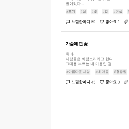
별이었다...
#포기
#삶
#빛
#길
#현실
느낌한마디
좋아요
59
1
가슴에 핀 꽃
휘이-
사람들은 바람소리라고 한다
그대를 부르는 내 마음인 걸...
#아름다운 사람
#내 마음
#홍광일
느낌한마디
좋아요
43
0