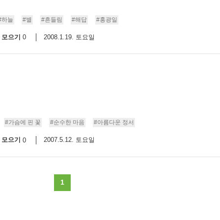
#하늘
#별
#흔들림
#해답
#홍광일
모으기
2008.1.19. 토요일
0
#가슴에 핀 꽃
#순수한 마음
#아름다운 정서
모으기
2007.5.12. 토요일
0
1