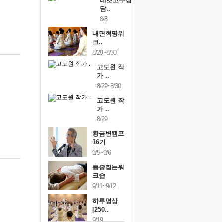
태초고추장
담..
8/8
내면혁명워
크..
8/29~8/30
고도원 작
가 ..
8/29~8/30
고도원 작
가 ..
8/29
황금변캠프
16기
9/5~9/6
통증잡는워
크숍
9/11~9/12
하루명상
[250..
9/19