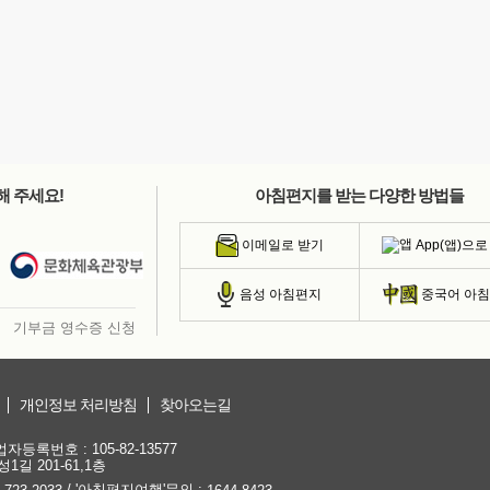
해 주세요!
아침편지를 받는 다양한 방법들
App(앱)으로
이메일로 받기
음성 아침편지
중국어 아
기부금 영수증 신청
개인정보 처리방침
찾아오는길
등록번호 : 105-82-13577
1길 201-61,1층
/ '아침편지여행'문의 :