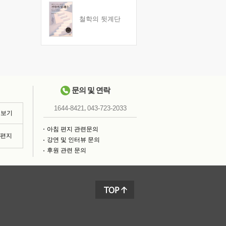
철학의 뒷계단
문의 및 연락
,
1644-8421
043-723-2033
 보기
아침 편지 관련문의
침편지
강연 및 인터뷰 문의
후원 관련 문의