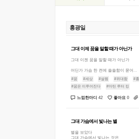
그대 이제 꿈을 말할 때가 아닌가
그대 이젠 꿈을 말할 때가 아닌가
어딘가 가슴 한 켠에 쓸쓸함이 묻어...
#꿈
#세상
#설렘
#위대함
#
#꿈은 이루어진다
#마틴 루터 킹
느낌한마디
좋아요
42
0
그대 가슴에서 빛나는 별
별을 보았다
그대 가슴에서 빛나는 것은