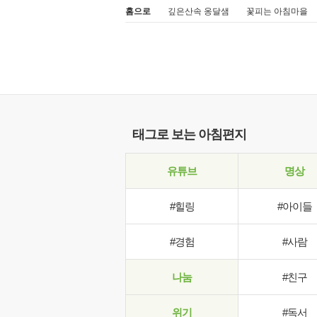
홈으로
깊은산속 옹달샘
꽃피는 아침마을
태그로 보는 아침편지
유튜브
명상
#힐링
#아이들
#경험
#사람
나눔
#친구
위기
#독서