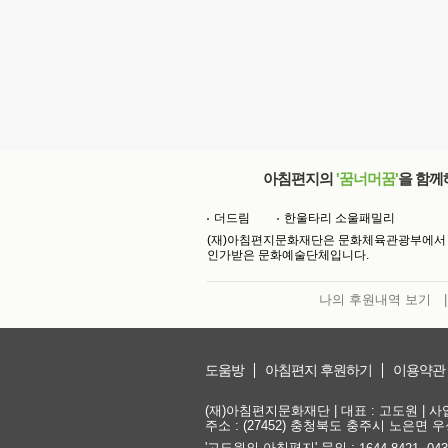
아침편지의
'꿈너머꿈'
을 함께
더드림
한울타리 소울패밀리
(재)아침편지문화재단은 문화체육관광부에서
인가받은 문화예술단체입니다.
나의 후원내역 보기
|
도움방
아침편지 후원하기
이용약관
(재)아침편지문화재단 | 대표 : 고도원 | 사업자
주소 : (27452) 충청북도 충주시 노은면 우성
'고도원의 아침편지' 문의 :
,