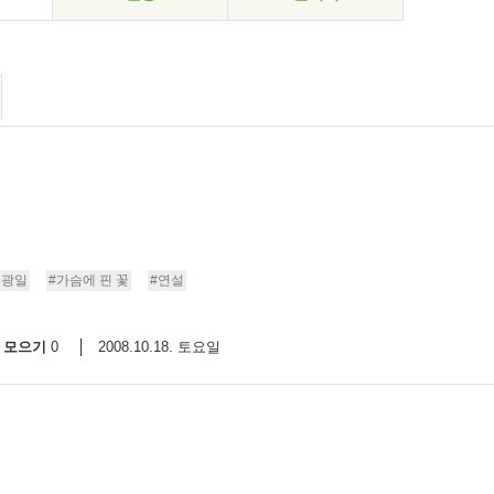
홍광일
#가슴에 핀 꽃
#연설
모으기
2008.10.18. 토요일
0