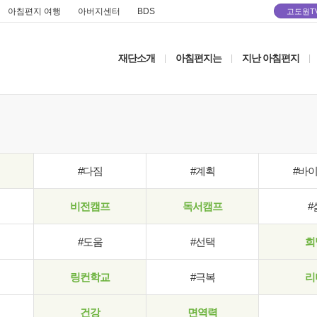
아침편지 여행
아버지센터
BDS
고도원T
재단소개
아침편지는
지난 아침편지
|
|
|
#다짐
#계획
#바
비전캠프
독서캠프
#
#도움
#선택
희
링컨학교
#극복
리
건강
면역력