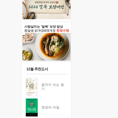
사람살리는 '말복' 보양 밥상
옹달샘 닭개장&채개장
한정수량
12월 추천도서
끝까지 쓰는 용
기
영양의 비밀