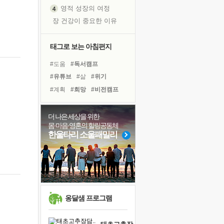
영적 성장의 여정
장 건강이 중요한 이유
신의 음성을 듣는다
흙이 된 몸으로 출근하는 여자
태그로 보는 아침편지
극과 극의 양 끝단
#도움
#독서캠프
내가 '나다움'을 찾는 길
#유튜브
#삶
#위기
피해 갈 수 없는 사건들
#계획
#희망
#비전캠프
처음 손을 잡았던 날
#리더
#힐링
#면역력
꿈이 실제가 되는 것
#경험
#나눔
#명상
더 나은 세상을 위한
'말 타는 법'을 먼저
몸·마음·영혼의 힐링공동체
#선택
#사람
#친구
아픈 아버지를 위한 공간 설계
한울타리 소울패밀리
#다짐
#아이들
#독서
졸업식 사진을 보며
#극복
#건강
#링컨학교
극심한 변비, 어깨결림, 수면 장애
#바이러스
보고 싶은 어머니
마음이 멈춰 버린 곳
유년 시절의 부산 영도 바다
옹달샘 프로그램
못된 꼰대들