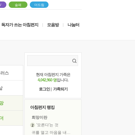
V
솔패
더드림
독자가 쓰는 아침편지
모음방
나눔터
|
|
이러스
현재 아침편지 가족은
4,042,960 명
입니다.
삶
로그인
|
가족되기
망
아침편지 랭킹
희망이란
더
'모른다'는 것
귀를 열고 마음을 내어주고