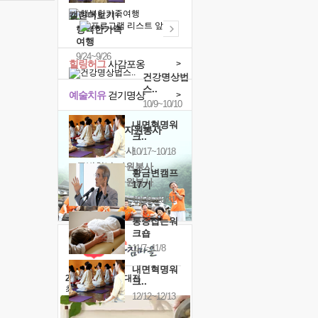
캘린더보기+
행복한가족
여행
9/24~9/26
힐링허그
사감포옹
>
건강명상법
스..
예술치유
걷기명상
>
10/9~10/10
내면혁명워
'옹달샘의 꽃'
자원봉사
크..
· 청년 자원봉사
10/17~10/18
· 금빛청년 자원봉사
황금변캠프
· 음식연구 자원봉사
17기
10/30~10/31
통증잡는워
크숍
11/7~11/8
내면혁명워
2026 말복 보양대전
크..
최대
74%할인
12/12~12/13