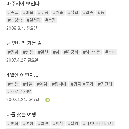
마주서야 보인다
#슬픔
#마음
#포옹
#가슴
#설렘
#입술
#등
#신경숙
#맞서다
#눈길
2008.8.4. 월요일
님 만나러 가는 길
#만남
#설렘
#꽃길
#님
#이경혜
#허난설헌
#선녀
2007.4.27. 금요일
4월엔 어쩐지...
#설렘
#4월
#예감
#황시내
#황금 물고기
#진달래
#새로운 사랑
2007.4.24. 화요일
나를 찾는 여행
#변화
#여행
#발견
#체험
#설렘
#다치바나 다카시