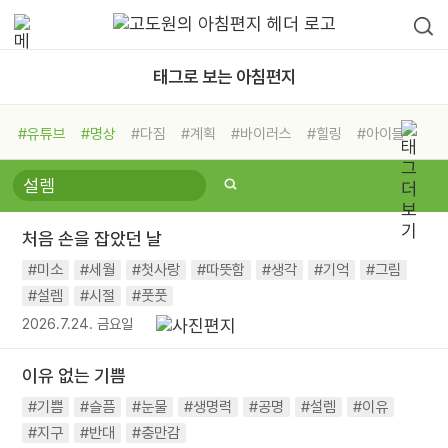
태그로 보는 아침편지
#유튜브
#명상
#다짐
#계획
#바이러스
#힐링
#아이들
#비전캠프
#독서캠프
#삶
#경험
#사람
#도움
#선택
#희망
#나눔
#친구
#링컨학교
#극복
#리더
#위기
처음 손을 잡았던 날
#독서
#건강
#면역력
#미소
#세월
#첫사랑
#따뜻함
#생각
#기억
#그림
#설렘
#시절
#풋풋
2026.7.24. 금요일
이유 없는 기쁨
#기쁨
#슬픔
#눈물
#생명력
#공명
#설렘
#이유
#지구
#반대
#충만감