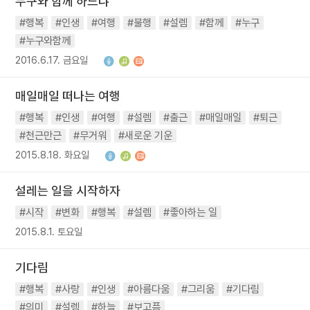
누구와 함께 하느냐
#행복
#인생
#여행
#불행
#설렘
#함께
#누구
#누구와함께
2016.6.17. 금요일
매일매일 떠나는 여행
#행복
#인생
#여행
#설렘
#출근
#매일매일
#퇴근
#천근만근
#무거워
#새로운 기운
2015.8.18. 화요일
설레는 일을 시작하자
#시작
#변화
#행복
#설렘
#좋아하는 일
2015.8.1. 토요일
기다림
#행복
#사랑
#인생
#아름다움
#그리움
#기다림
#의미
#설렘
#하늘
#보고픔