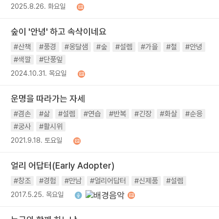
2025.8.26. 화요일
숲이 '안녕' 하고 속삭이네요
#산책
#풍경
#옹달샘
#숲
#설렘
#가을
#철
#안녕
#색깔
#단풍잎
2024.10.31. 목요일
운명을 따라가는 자세
#겸손
#삶
#설렘
#연습
#반복
#긴장
#화살
#순응
#궁사
#활시위
2021.9.18. 토요일
얼리 어답터(Early Adopter)
#창조
#경험
#만남
#얼리어답터
#신제품
#설렘
2017.5.25. 목요일