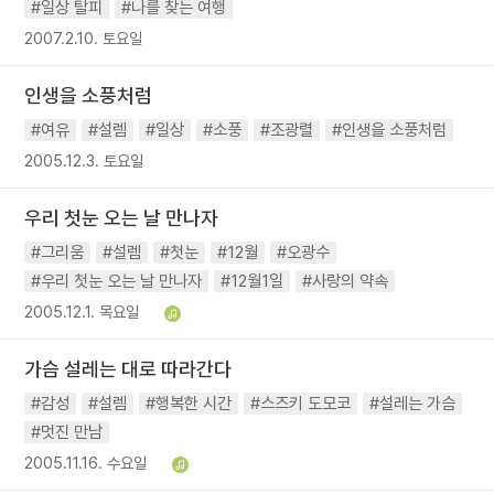
#일상 탈피
#나를 찾는 여행
2007.2.10. 토요일
인생을 소풍처럼
#여유
#설렘
#일상
#소풍
#조광렬
#인생을 소풍처럼
2005.12.3. 토요일
우리 첫눈 오는 날 만나자
#그리움
#설렘
#첫눈
#12월
#오광수
#우리 첫눈 오는 날 만나자
#12월1일
#사랑의 약속
2005.12.1. 목요일
가슴 설레는 대로 따라간다
#감성
#설렘
#행복한 시간
#스즈키 도모코
#설레는 가슴
#멋진 만남
2005.11.16. 수요일