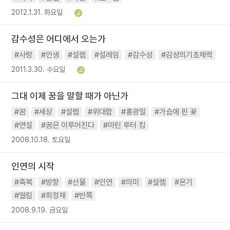
2012.1.31. 화요일
감수성은 어디에서 오는가
#사랑
#인생
#설렘
#설레임
#감수성
#감성의기초체력
2011.3.30. 수요일
그대 이제 꿈을 말할 때가 아닌가
#꿈
#세상
#설렘
#위대함
#홍광일
#가슴에 핀 꽃
#연설
#꿈은 이루어진다
#마틴 루터 킹
2008.10.18. 토요일
인연의 시작
#축복
#방향
#선물
#인연
#의미
#설렘
#온기
#떨림
#최정재
#반쪽
2008.9.19. 금요일