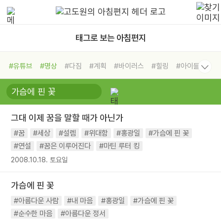
태그로 보는 아침편지
#유튜브
#명상
#다짐
#계획
#바이러스
#힐링
#아이들
#비전캠프
#독서캠프
#삶
#경험
#사람
#도움
#선택
#희망
#나눔
#친구
#링컨학교
#극복
#리더
#위기
그대 이제 꿈을 말할 때가 아닌가
#독서
#건강
#면역력
#꿈
#세상
#설렘
#위대함
#홍광일
#가슴에 핀 꽃
#연설
#꿈은 이루어진다
#마틴 루터 킹
2008.10.18. 토요일
가슴에 핀 꽃
#아름다운 사람
#내 마음
#홍광일
#가슴에 핀 꽃
#순수한 마음
#아름다운 정서