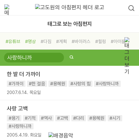
태그로 보는 아침편지
#유튜브
#명상
#다짐
#계획
#바이러스
#힐링
#아이들
#비전캠프
#독서캠프
#삶
#경험
#사람
#도움
#선택
#희망
#나눔
#친구
#링컨학교
#극복
#리더
#위기
한 발 더 가까이
#독서
#건강
#면역력
#가까이
#한 걸음
#용혜원
#사랑의 힘
#사랑하니까
2007.6.14. 목요일
사랑 고백
#용기
#기적
#역사
#고백
#다리
#용혜원
#시기
#사랑하니까
2005.4.19. 화요일