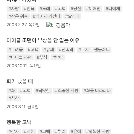
#사랑
#침묵
#노래
#고백
#당신
#이해인
#너에게
#작은 위로
#너에게 가겠다
#달리다
2008.3.27. 목요일
마이클 조던이 부상을 안 입는 이유
#두려움
#고백
#유쾌
#전속력
#로저 로젠블라트
#마이클 조던
#부상
#방어
2006.10.12. 목요일
화가 났을 때
#화
#고백
#틱낫한
#소중한 사람
#화를 다스리다
#침착
2006.8.11. 금요일
행복한 고백
#감사
#지혜
#고백
#뿌리
#은혜
#행복한 사람