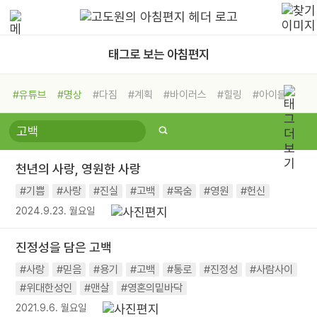
태그로 보는 아침편지
#유튜브
#명상
#다짐
#계획
#바이러스
#힐링
#아이들
#비전캠프
#독서캠프
#삶
#경험
#사람
#도움
#선택
#희망
#나눔
#친구
#링컨학교
#극복
#리더
#위기
천년의 사랑, 영원한 사랑
#독서
#건강
#면역력
#기쁨
#사랑
#진실
#고백
#목숨
#영원
#헌신
2024.9.23. 월요일
진정성을 담은 고백
#사랑
#믿음
#용기
#고백
#통로
#진정성
#사람사이
#위대한성인
#맨살
#영혼의밑바닥
2021.9.6. 월요일