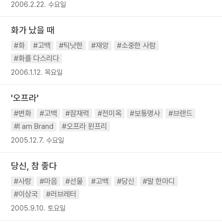
2006.2.22. 수요일
화가 났을 때
#화
#고백
#틱낫한
#재앙
#소중한 사람
#화를 다스리다
2006.1.12. 목요일
'오프라'
#변화
#고백
#잠재력
#전미옥
#보통명사
#브랜드
#I am Brand
#오프라 윈프리
2005.12.7. 수요일
당신, 참 좋다
#사랑
#마음
#선물
#고백
#당신
#말 한마디
#이상국
#러브레터
2005.9.10. 토요일