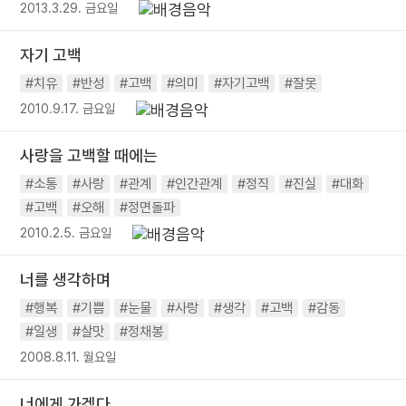
2013.3.29. 금요일
자기 고백
#치유
#반성
#고백
#의미
#자기고백
#잘못
2010.9.17. 금요일
사랑을 고백할 때에는
#소통
#사랑
#관계
#인간관계
#정직
#진실
#대화
#고백
#오해
#정면돌파
2010.2.5. 금요일
너를 생각하며
#행복
#기쁨
#눈물
#사랑
#생각
#고백
#감동
#일생
#살맛
#정채봉
2008.8.11. 월요일
너에게 가겠다