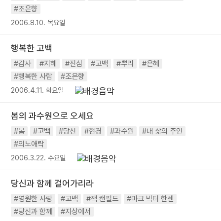
#조은향
2006.8.10. 목요일
행복한 고백
#감사
#지혜
#진심
#고백
#뿌리
#은혜
#행복한 사람
#조은향
2006.4.11. 화요일
봄의 과수원으로 오세요
#봄
#고백
#당신
#현경
#과수원
#내 삶의 주인
#의노애락
2006.3.22. 수요일
당신과 함께 걸어가리라
#영원한 사랑
#고백
#잭 캔필드
#마크 빅터 한센
#당신과 함께
#지상에서