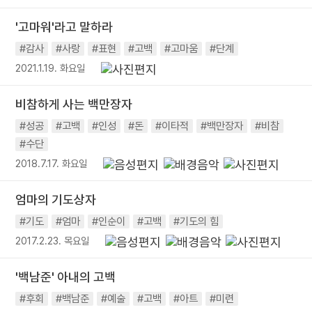
'고마워'라고 말하라
#감사
#사랑
#표현
#고백
#고마움
#단계
2021.1.19. 화요일
비참하게 사는 백만장자
#성공
#고백
#인성
#돈
#이타적
#백만장자
#비참
#수단
2018.7.17. 화요일
엄마의 기도상자
#기도
#엄마
#인순이
#고백
#기도의 힘
2017.2.23. 목요일
'백남준' 아내의 고백
#후회
#백남준
#예술
#고백
#아트
#미련