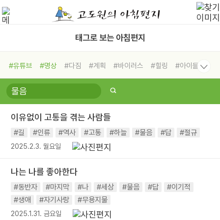
태그로 보는 아침편지
#유튜브
#명상
#다짐
#계획
#바이러스
#힐링
#아이들
#비전캠프
#독서캠프
#삶
#경험
#사람
#도움
#선택
#희망
#나눔
#친구
#링컨학교
#극복
#리더
#위기
이유없이 고통을 겪는 사람들
#독서
#건강
#면역력
#길
#인류
#역사
#고통
#하늘
#물음
#답
#절규
2025.2.3. 월요일
나는 나를 좋아한다
#동반자
#마지막
#나
#세상
#물음
#답
#이기적
#생애
#자기사랑
#무용지물
2025.1.31. 금요일