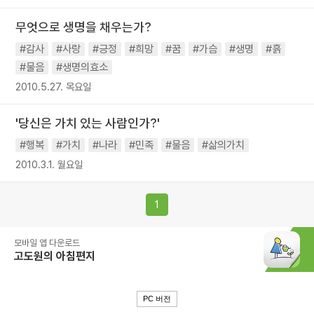
무엇으로 생명을 채우는가?
#감사
#사랑
#긍정
#희망
#꿈
#가슴
#생명
#흙
#물음
#생명의효소
2010.5.27. 목요일
'당신은 가치 있는 사람인가?'
#행복
#가치
#나라
#민족
#물음
#삶의가치
2010.3.1. 월요일
1
모바일 앱 다운로드
고도원의 아침편지
PC 버전