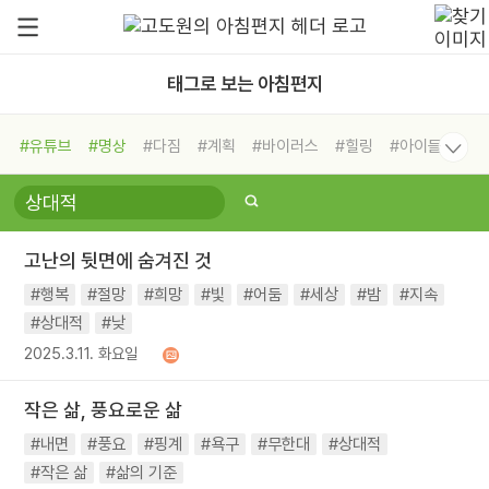
태그로 보는 아침편지
#유튜브
#명상
#다짐
#계획
#바이러스
#힐링
#아이들
#비전캠프
#독서캠프
#삶
#경험
#사람
#도움
#선택
#희망
#나눔
#친구
#링컨학교
#극복
#리더
#위기
고난의 뒷면에 숨겨진 것
#독서
#건강
#면역력
#행복
#절망
#희망
#빛
#어둠
#세상
#밤
#지속
#상대적
#낮
2025.3.11. 화요일
작은 삶, 풍요로운 삶
#내면
#풍요
#핑계
#욕구
#무한대
#상대적
#작은 삶
#삶의 기준