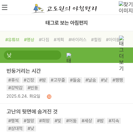
태그로 보는 아침편지
#유튜브
#명상
#다짐
#계획
#바이러스
#힐링
#아이들
#비전캠프
#독서캠프
#삶
#경험
#사람
#도움
#선택
#희망
#나눔
#친구
#링컨학교
#극복
#리더
#위기
빈둥거리는 시간
#독서
#건강
#면역력
#휴식
#긴장
#밤
#고무줄
#들숨
#날숨
#낮
#팽팽
#강박감
#빈둥
2025.6.24. 화요일
고난의 뒷면에 숨겨진 것
#행복
#절망
#희망
#빛
#어둠
#세상
#밤
#지속
#상대적
#낮