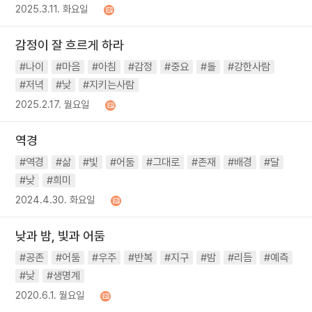
2025.3.11. 화요일
감정이 잘 흐르게 하라
#나이
#마음
#아침
#감정
#중요
#돌
#강한사람
#저녁
#낮
#지키는사람
2025.2.17. 월요일
역경
#역경
#삶
#빛
#어둠
#그대로
#존재
#배경
#달
#낮
#희미
2024.4.30. 화요일
낮과 밤, 빛과 어둠
#공존
#어둠
#우주
#반복
#지구
#밤
#리듬
#예측
#낮
#생명계
2020.6.1. 월요일