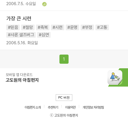
2006.7.5. 수요일
가장 큰 시련
#믿음
#절망
#축복
#시련
#운명
#부정
#고통
#샤론 샐즈버그
#심연
2006.5.16. 화요일
1
모바일 앱 다운로드
고도원의 아침편지
PC 버전
아침편지 소개
추천하기
이용약관
개인정보 처리방침
ⓒ 고도원의 아침편지