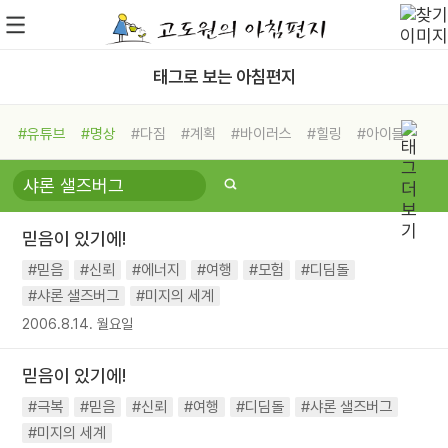
태그로 보는 아침편지
#유튜브
#명상
#다짐
#계획
#바이러스
#힐링
#아이들
#비전캠프
#독서캠프
#삶
#경험
#사람
#도움
#선택
#희망
#나눔
#친구
#링컨학교
#극복
#리더
#위기
믿음이 있기에!
#독서
#건강
#면역력
#믿음
#신뢰
#에너지
#여행
#모험
#디딤돌
#샤론 샐즈버그
#미지의 세계
2006.8.14. 월요일
믿음이 있기에!
#극복
#믿음
#신뢰
#여행
#디딤돌
#샤론 샐즈버그
#미지의 세계