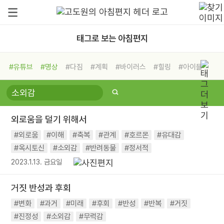
태그로 보는 아침편지
#유튜브
#명상
#다짐
#계획
#바이러스
#힐링
#아이들
#비전캠프
#독서캠프
#삶
#경험
#사람
#도움
#선택
#희망
#나눔
#친구
#링컨학교
#극복
#리더
#위기
외로움을 덜기 위해서
#독서
#건강
#면역력
#외로움
#이해
#축복
#관계
#호르몬
#유대감
#옥시토신
#소외감
#반려동물
#정서적
2023.1.13. 금요일
거짓 반성과 후회
#변화
#과거
#미래
#후회
#반성
#반복
#거짓
#진정성
#소외감
#무력감