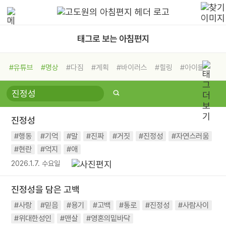
태그로 보는 아침편지
#유튜브
#명상
#다짐
#계획
#바이러스
#힐링
#아이들
#비전캠프
#독서캠프
#삶
#경험
#사람
#도움
#선택
#희망
#나눔
#친구
#링컨학교
#극복
#리더
#위기
진정성
#독서
#건강
#면역력
#행동
#기억
#말
#진짜
#거짓
#진정성
#자연스러움
#현란
#억지
#애
2026.1.7. 수요일
진정성을 담은 고백
#사랑
#믿음
#용기
#고백
#통로
#진정성
#사람사이
#위대한성인
#맨살
#영혼의밑바닥