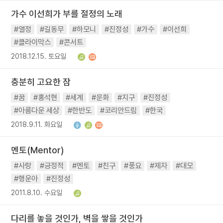
가수 이선희가 부를 절정의 노래
#열정
#길동무
#하모니
#진정성
#가수
#이선희
#클라이막스
#콘서트
2018.12.15. 토요일
충분히 고요한 잠
#꿈
#홍석현
#세계
#문화
#지구
#진정성
#아름다운 세상
#한반도
#코리안드림
#한국
2018.9.11. 화요일
멘토(Mentor)
#사랑
#긍정적
#멘토
#친구
#풍요
#제자
#대모
#행운아
#진정성
2011.8.10. 수요일
다리를 놓을 것인가, 벽을 쌓을 것인가