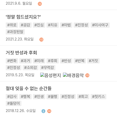
2021.9.6. 월요일
'정말 힘드셨지요?'
#위로
#공감
#진심
#치유
#마법
#진정성
#미사여구
#과장된말
2021.2.23. 화요일
거짓 반성과 후회
#변화
#과거
#미래
#후회
#반성
#반복
#거짓
#진정성
#소외감
#무력감
2019.5.23. 목요일
절대 잊을 수 없는 순간들
#감사
#행복
#인생
#불행
#진정성
#회고
#첫키스
#돌덩이
2018.12.26. 수요일