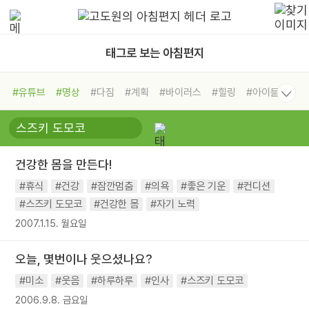
태그로 보는 아침편지
#유튜브
#명상
#다짐
#계획
#바이러스
#힐링
#아이들
#비전캠프
#독서캠프
#삶
#경험
#사람
#도움
#선택
#희망
#나눔
#친구
#링컨학교
#극복
#리더
#위기
건강한 몸을 만든다!
#독서
#건강
#면역력
#휴식
#건강
#잠깐멈춤
#의욕
#좋은 기운
#컨디션
#스즈키 도모코
#건강한 몸
#자기 노력
2007.1.15. 월요일
오늘, 몇번이나 웃으셨나요?
#미소
#웃음
#하루하루
#인사
#스즈키 도모코
2006.9.8. 금요일