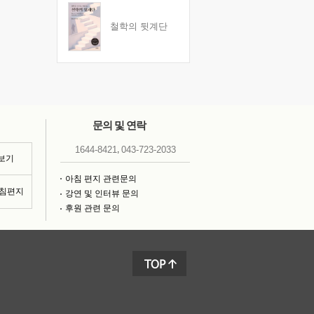
철학의 뒷계단
문의 및 연락
,
1644-8421
043-723-2033
 보기
아침 편지 관련문의
아침편지
강연 및 인터뷰 문의
후원 관련 문의