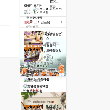
[250..
캘린더보기+
9/19
행복한가족
여행
힐링허그
사감포옹
>
9/24~9/26
예술치유
걷기명상
>
건강명상법
스..
10/9~10/10
'옹달샘의 꽃'
자원봉사
내면혁명워
· 청년 자원봉사
크..
· 금빛청년 자원봉사
10/17~10/18
· 음식연구 자원봉사
황금변캠프
17기
10/30~10/31
2026 말복 보양대전
최대
74%할인
통증잡는워
크숍
11/7~11/8
내면혁명워