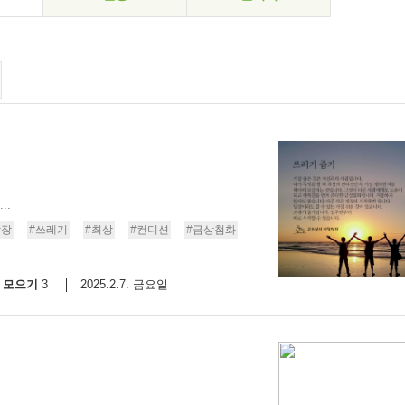
..
당장
#쓰레기
#최상
#컨디션
#금상첨화
모으기
2025.2.7. 금요일
3