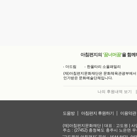
아침편지의
'꿈너머꿈'
을 함께
더드림
한울타리 소울패밀리
(재)아침편지문화재단은 문화체육관광부에서
인가받은 문화예술단체입니다.
나의 후원내역 보기
|
도움방
아침편지 후원하기
이용약관
(재)아침편지문화재단 | 대표 : 고도원 | 사업자
주소 : (27452) 충청북도 충주시 노은면 우성
'고도원의 아침편지' 문의 :
,