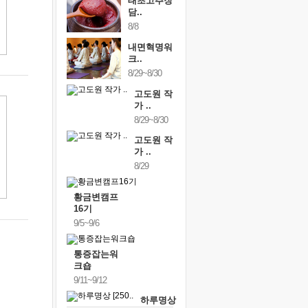
태초고추장
담..
8/8
내면혁명워
크..
8/29~8/30
고도원 작
가 ..
8/29~8/30
고도원 작
가 ..
8/29
황금변캠프
16기
9/5~9/6
통증잡는워
크숍
9/11~9/12
하루명상