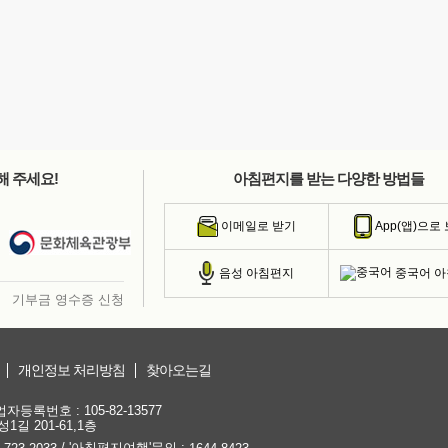
해 주세요!
아침편지를 받는 다양한 방법들
이메일로 받기
App(앱)으로
중국어 
음성 아침편지
기부금 영수증 신청
개인정보 처리방침
찾아오는길
등록번호 : 105-82-13577
1길 201-61,1층
/ '아침편지여행'문의 :