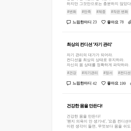
하지만 그것만으로는 충분하지 않았다. .
#변화
#만족
#체중
#작은 변화
느낌한마디
좋아요
23
78
최상의 컨디션 '자기 관리'
자기 관리의 대가가 되어라.
컨디션을 최상의 상태로 유지하라.
자신의 몸 상태를 정확하게 파악하라. .
#건강
#자기관리
#정서
#컨디션
느낌한마디
좋아요
42
199
건강한 몸을 만든다!
건강한 몸을 만든다!
'왠지 의욕이 안 생기네', '요즘 컨디션
이런 생각이 들면, 무엇보다 몸을 쉬도록