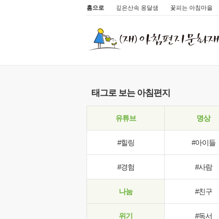
홈으로
깊은산속 옹달샘
꽃피는 아침마을
태그로 보는 아침편지
유튜브
명상
#힐링
#아이들
#경험
#사람
나눔
#친구
위기
#독서