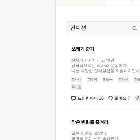
쓰레기 줍기
신체의 건강이라고 하면
궁극적으로는 식사와 운동이다.
나는 다양한 인체실험을 되풀이하면서.
#시작
#행복
#도움
#자신
#
#사귐
느낌한마디
좋아요
20
7
작은 변화를 즐겨라
물론 체중도 줄었다.
당연히 컨디션도 좋아졌다.