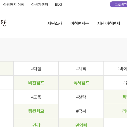
아침편지 여행
아버지센터
BDS
고도원T
재단소개
아침편지는
지난 아침편지
|
|
|
#다짐
#계획
#바
비전캠프
독서캠프
#
#도움
#선택
희
링컨학교
#극복
리
건강
면역력