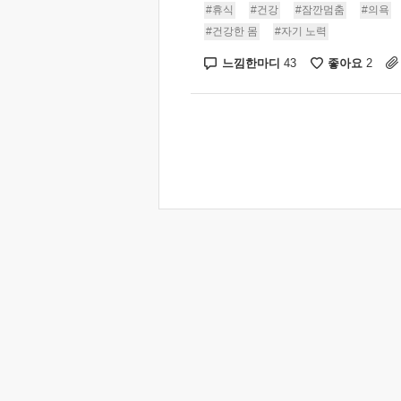
#휴식
#건강
#잠깐멈춤
#의욕
#건강한 몸
#자기 노력
느낌한마디
좋아요
43
2