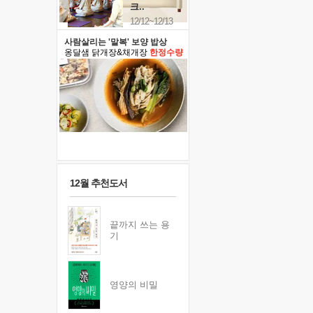
크..
12/12~12/13
사람살리는 '말복' 보양 밥상
옹달샘 닭개장&채개장
한정수량
12월 추천도서
끝까지 쓰는 용
기
영양의 비밀