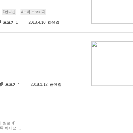
..
#컨디션
#노박 조코비치
모으기
2018.4.10. 화요일
1
..
모으기
2018.1.12. 금요일
1
이 별로야'
 하세요....