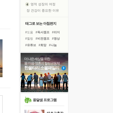
영적 성장의 여정
장 건강이 중요한 이유
신의 음성을 듣는다
흙이 된 몸으로 출근하는 여자
태그로 보는 아침편지
극과 극의 양 끝단
#도움
#독서캠프
#리더
내가 '나다움'을 찾는 길
#힐링
#비전캠프
#명상
피해 갈 수 없는 사건들
#유튜브
#희망
#나눔
처음 손을 잡았던 날
#계획
#면역력
꿈이 실제가 되는 것
#바이러스
#링컨학교
더 나은 세상을 위한
'말 타는 법'을 먼저
몸·마음·영혼의 힐링공동체
#친구
#선택
#다짐
졸업식 사진을 보며
한울타리 소울패밀리
#극복
#아이들
#위기
극심한 변비, 어깨결림, 수면 장애
#경험
#사람
#삶
#독서
아픈 아버지를 위한 공간 설계
#건강
보고 싶은 어머니
유년 시절의 부산 영도 바다
못된 꼰대들
옹달샘 프로그램
슬럼프