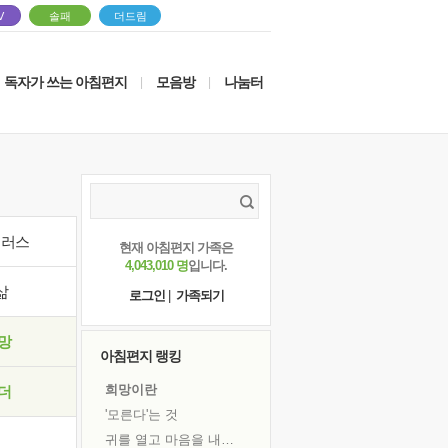
V
솔패
더드림
독자가 쓰는 아침편지
모음방
나눔터
|
|
이러스
현재 아침편지 가족은
4,043,010 명
입니다.
삶
로그인
|
가족되기
망
아침편지 랭킹
희망이란
더
'모른다'는 것
귀를 열고 마음을 내어주고