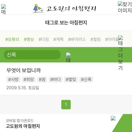
태그로 보는 아침편지
#유튜브
#명상
#다짐
#계획
#바이러스
#힐링
#아이들
#비전캠프
#독서캠프
#삶
#경험
#사람
#도움
#선택
#희망
#나눔
#친구
#링컨학교
#극복
#리더
#위기
무엇이 보입니까
#독서
#건강
#면역력
#사랑
#희망
#꿈
#바다
#별빛
#신록
2009.5.16. 토요일
1
모바일 앱 다운로드
고도원의 아침편지