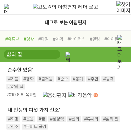
태그로 보는 아침편지
#유튜브
#명상
#다짐
#계획
#바이러스
#힐링
#아이들
#비전캠프
#독서캠프
#삶
#경험
#사람
#도움
#선택
#희망
#나눔
#친구
#링컨학교
#극복
#리더
#위기
'순수한 있음'
#독서
#건강
#면역력
#기쁨
#평화
#즐거움
#순수
#동기
#주인
#능력
#삶의 질
2019.8.8. 목요일
'내 인생의 여섯 가지 신조'
#희망
#웃음
#꿈
#상상력
#신화
#류시화
#삶의 질
#신조
#로버트 풀검