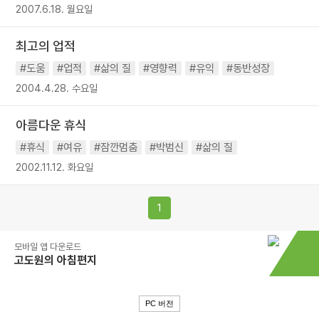
2007.6.18. 월요일
최고의 업적
#도움
#업적
#삶의 질
#영향력
#유익
#동반성장
2004.4.28. 수요일
아름다운 휴식
#휴식
#여유
#잠깐멈춤
#박범신
#삶의 질
2002.11.12. 화요일
1
모바일 앱 다운로드
고도원의 아침편지
PC 버전