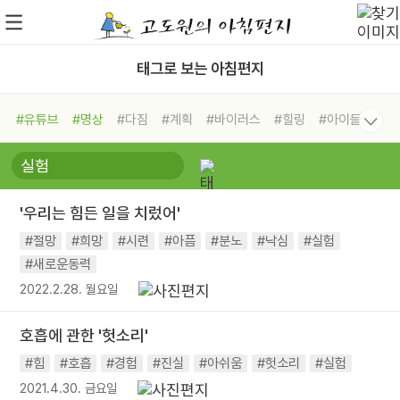
태그로 보는 아침편지
#유튜브
#명상
#다짐
#계획
#바이러스
#힐링
#아이들
#비전캠프
#독서캠프
#삶
#경험
#사람
#도움
#선택
#희망
#나눔
#친구
#링컨학교
#극복
#리더
#위기
'우리는 힘든 일을 치렀어'
#독서
#건강
#면역력
#절망
#희망
#시련
#아픔
#분노
#낙심
#실험
#새로운동력
2022.2.28. 월요일
호흡에 관한 '헛소리'
#힘
#호흡
#경험
#진실
#아쉬움
#헛소리
#실험
2021.4.30. 금요일