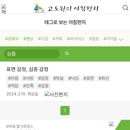
태그로 보는 아침편지
#유튜브
#명상
#다짐
#계획
#바이러스
#힐링
#아이들
#비전캠프
#독서캠프
#삶
#경험
#사람
#도움
#선택
#희망
#나눔
#친구
#링컨학교
#극복
#리더
#위기
표면 감정, 심층 감정
#독서
#건강
#면역력
#마음
#사람
#감정
#하늘
#낙심
#표면
#화산
#억압
#진폭
#심층
2024.3.19. 화요일
1
모바일 앱 다운로드